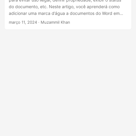
ã
do documento, etc. Neste artigo, você aprenderá como
o
adicionar uma marca d’água a documentos do Word em
Python. O artigo demonstrará como inserir marcas d’água
março 11, 2024
· Muzammil Khan
de texto e imagem em um documento do Word
separadamente.