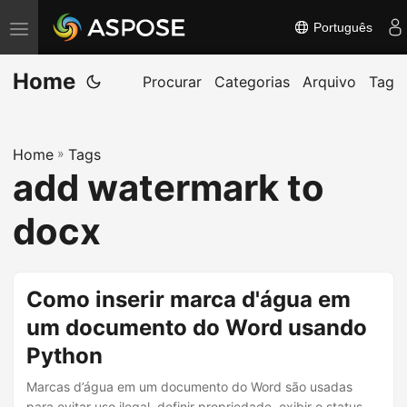
Português
A
l
Home
t
Procurar
Categorias
Arquivo
Tag
e
r
Home
»
Tags
n
add watermark to
a
r
docx
n
a
v
Como inserir marca d'água em
e
um documento do Word usando
g
Python
a
ç
Marcas d’água em um documento do Word são usadas
para evitar uso ilegal, definir propriedade, exibir o status