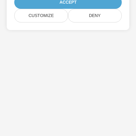
ACCEPT
CUSTOMIZE
DENY
Assine as atualizações do produto Aspose
Receba boletins e ofertas mensais diretamente na sua caixa de
correio.
Enviar