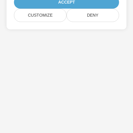
ACCEPT
CUSTOMIZE
DENY
Assine as atualizações do produto Aspose
Receba boletins e ofertas mensais diretamente na sua caixa de
correio.
Enviar