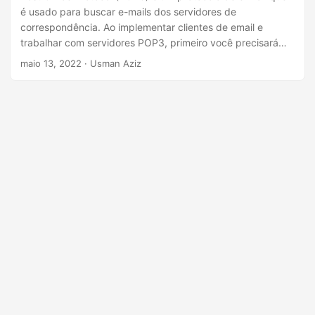
ã
é usado para buscar e-mails dos servidores de
o
correspondência. Ao implementar clientes de email e
trabalhar com servidores POP3, primeiro você precisará
estabelecer uma conexão para acessar a caixa de correio.
maio 13, 2022
· Usman Aziz
Para conseguir isso, neste artigo, você aprenderá como se
conectar a servidores POP3 em Java.