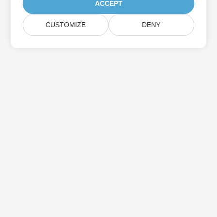
ACCEPT
CUSTOMIZE
DENY
Assine as atualizações do produto Aspose
Receba boletins e ofertas mensais diretamente na sua caixa de
correio.
Enviar