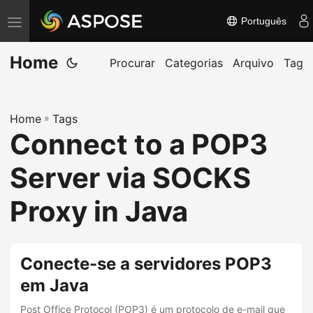
Português
A
l
Home
t
Procurar
Categorias
Arquivo
Tag
e
r
Home
»
Tags
n
Connect to a POP3
a
r
Server via SOCKS
n
a
Proxy in Java
v
e
g
Conecte-se a servidores POP3
a
em Java
ç
Post Office Protocol (POP3) é um protocolo de e-mail que