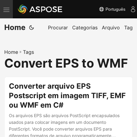
Português
A
l
Home
t
Procurar
Categorias
Arquivo
Tag
e
r
Home
»
Tags
n
Convert EPS to WMF
a
r
n
Converter arquivo EPS
a
Postscript em imagem TIFF, EMF
v
ou WMF em C#
e
g
Os arquivos EPS são arquivos PostScript encapsulados
a
usados para colocar imagens em um documento
PostScript. Você pode converter arquivos EPS para
ç
diferentes formatos de arquivo programaticamente.