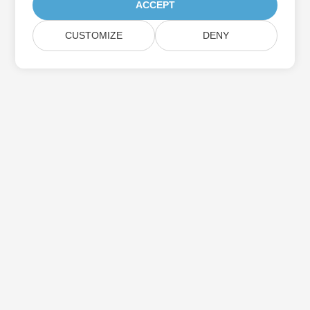
ACCEPT
CUSTOMIZE
DENY
Assine as atualizações do produto Aspose
Receba boletins e ofertas mensais diretamente na sua caixa de
correio.
Enviar