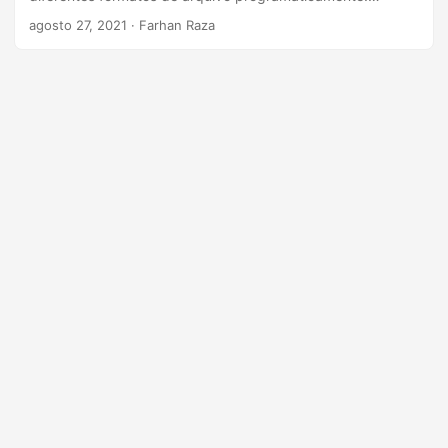
ã
Consulte os seguintes títulos para obter mais detalhes.
agosto 27, 2021
· Farhan Raza
o