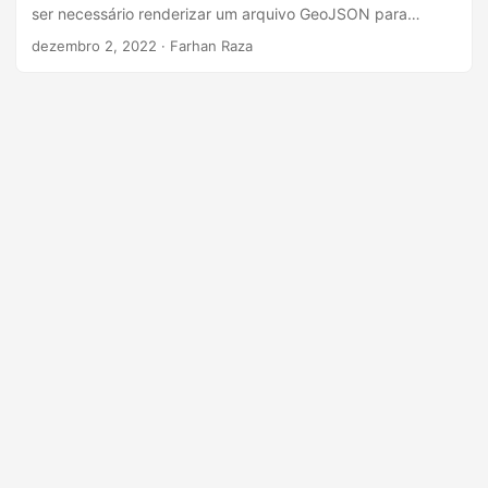
ã
ser necessário renderizar um arquivo GeoJSON para
o
imagens SVG Scalable Vector Graphics. Seguindo esses
dezembro 2, 2022
· Farhan Raza
requisitos, este artigo aborda como converter um arquivo
GeoJSON para o formato SVG programaticamente em C#.