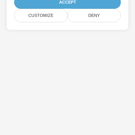
ACCEPT
CUSTOMIZE
DENY
Assine as atualizações do produto Aspose
Receba boletins e ofertas mensais diretamente na sua caixa de
correio.
Enviar