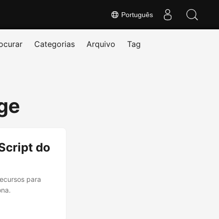
Português
ocurar
Categorias
Arquivo
Tag
ge
Script do
recursos para
ona.