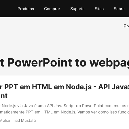
Produtos
Comprar
Suporte
Sites
Sobre
Pr
t PowerPoint to webpa
r PPT em HTML em Node.js - API Java
nt
r Node.js via Java é uma API JavaScript do PowerPoint com muitos 
amaticamente PPT em HTML em Node.js. Vamos ver como isso funci
 Muhammad Mustafá