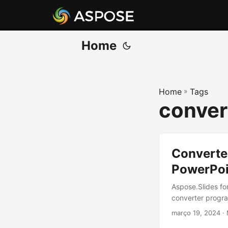
Home
Home
»
Tags
conver
Converte
PowerPoi
Aspose.Slides fo
converter progr
março 19, 2024
·