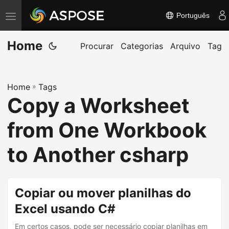
Português
A
l
Home
t
Procurar
Categorias
Arquivo
Tag
e
r
Home
»
Tags
n
Copy a Worksheet
a
r
from One Workbook
n
a
to Another csharp
v
e
g
Copiar ou mover planilhas do
a
Excel usando C#
ç
Em certos casos, pode ser necessário copiar planilhas em