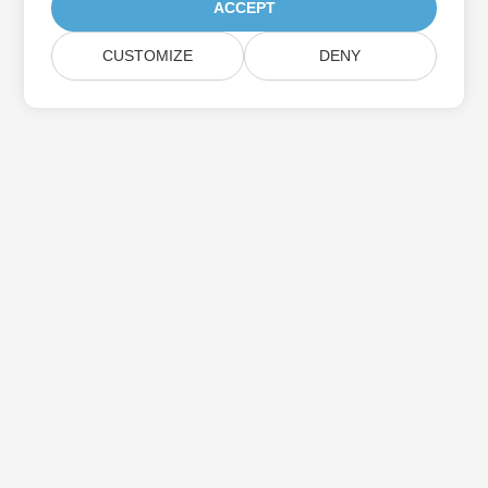
ACCEPT
CUSTOMIZE
DENY
Assine as atualizações do produto Aspose
Receba boletins e ofertas mensais diretamente na sua caixa de
correio.
Enviar