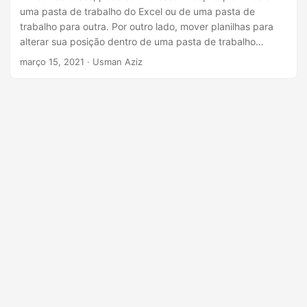
ã
uma pasta de trabalho do Excel ou de uma pasta de
o
trabalho para outra. Por outro lado, mover planilhas para
alterar sua posição dentro de uma pasta de trabalho
também é necessário em diferentes cenários. Para
março 15, 2021
· Usman Aziz
executar as tarefas acima mencionadas
programaticamente, este artigo mostra como copiar
planilhas em pastas de trabalho do Excel usando C#. Além
disso, também aborda como alterar a posição de uma
planilha em uma pasta de trabalho do Excel.