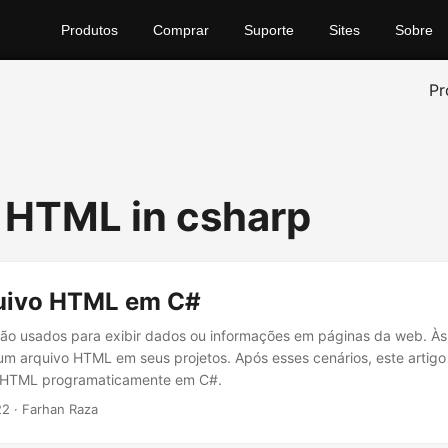
Produtos
Comprar
Suporte
Sites
Sobre
Pr
 HTML in csharp
quivo HTML em C#
ão usados para exibir dados ou informações em páginas da web. Às
 um arquivo HTML em seus projetos. Após esses cenários, este arti
o HTML programaticamente em C#.
22
· Farhan Raza