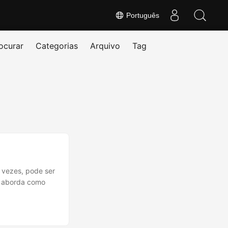
Português
ocurar
Categorias
Arquivo
Tag
 vezes, pode ser
go aborda como