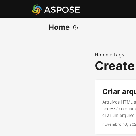
Home
Home
»
Tags
Create
Criar ar
Arquivos HTML s
necessário criar
criar um arquiv
novembro 10, 20