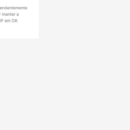
ependentemente
r manter a
PDF em C#.