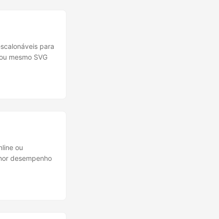
escalonáveis para
G ou mesmo SVG
line ou
lhor desempenho