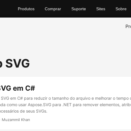
Produtos
Comprar
Suporte
Sites
Sobre
Pr
p SVG
SVG em C#
s SVG em C# para reduzir o tamanho do arquivo e melhorar o tempo
nda como usar Aspose.SVG para .NET para remover elementos, atrib
cessários de seus SVGs.
· Muzammil Khan