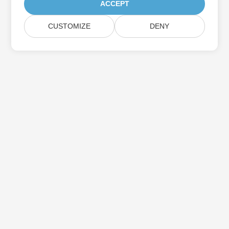
ACCEPT
CUSTOMIZE
DENY
Assine as atualizações do produto Aspose
Receba boletins e ofertas mensais diretamente na sua caixa de
correio.
Enviar