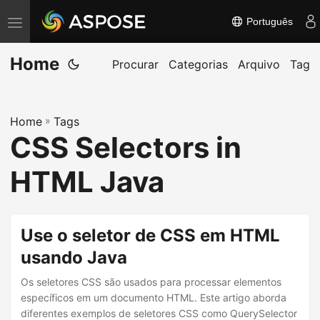
Português
A
l
Home
t
Procurar
Categorias
Arquivo
Tag
e
r
Home
»
Tags
n
CSS Selectors in
a
r
HTML Java
n
a
v
Use o seletor de CSS em HTML
e
usando Java
g
Os seletores CSS são usados para processar elementos
a
específicos em um documento HTML. Este artigo aborda
ç
diferentes exemplos de seletores CSS como QuerySelector