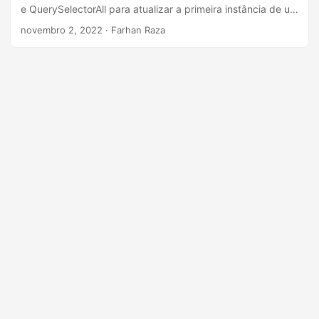
ã
e QuerySelectorAll para atualizar a primeira instância de um
o
elemento ou todas as instâncias de um elemento
novembro 2, 2022
· Farhan Raza
programaticamente em Java.