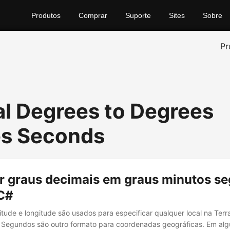
Produtos
Comprar
Suporte
Sites
Sobre
Pr
l Degrees to Degrees
s Seconds
r graus decimais em graus minutos s
C#
itude e longitude são usados para especificar qualquer local na Terr
 Segundos são outro formato para coordenadas geográficas. Em alg