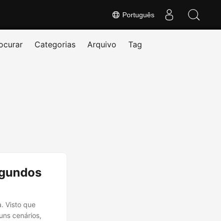
Português
ocurar
Categorias
Arquivo
Tag
egundos
a. Visto que
uns cenários,