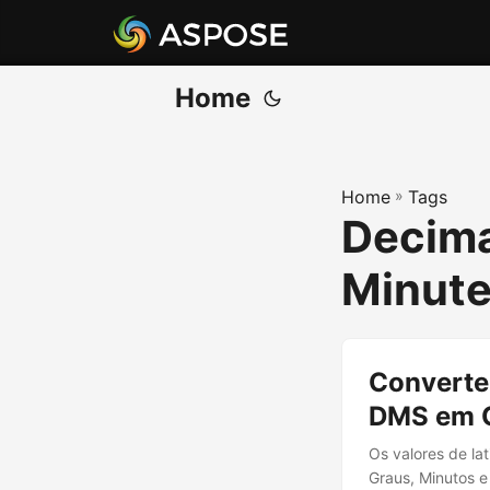
Home
Home
»
Tags
Decima
Minute
Converte
DMS em 
Os valores de lat
Graus, Minutos e