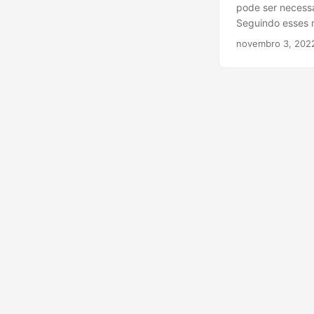
pode ser necessá
Seguindo esses r
segundos DMS p
novembro 3, 202