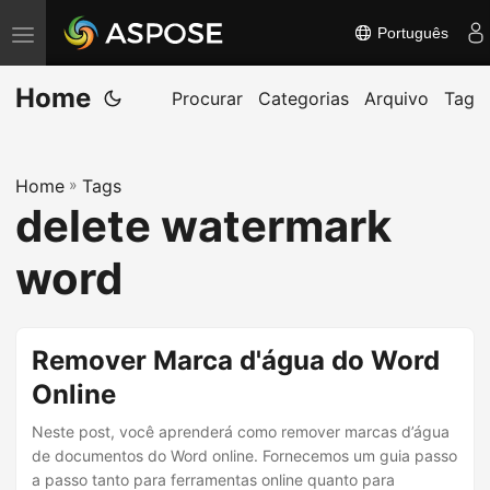
Português
A
l
Home
t
Procurar
Categorias
Arquivo
Tag
e
r
Home
»
Tags
n
delete watermark
a
r
word
n
a
v
Remover Marca d'água do Word
e
Online
g
Neste post, você aprenderá como remover marcas d’água
a
de documentos do Word online. Fornecemos um guia passo
ç
a passo tanto para ferramentas online quanto para