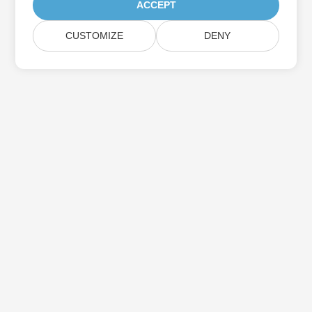
ACCEPT
CUSTOMIZE
DENY
Assine as atualizações do produto Aspose
Receba boletins e ofertas mensais diretamente na sua caixa de
correio.
Enviar