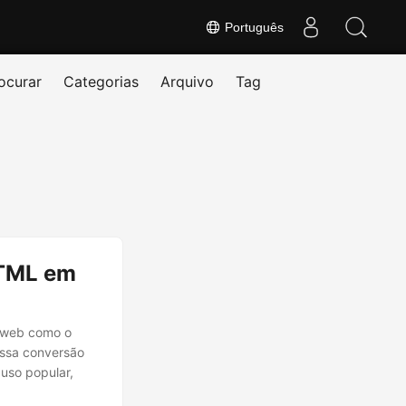
Português
ocurar
Categorias
Arquivo
Tag
HTML em
 web como o
essa conversão
uso popular,