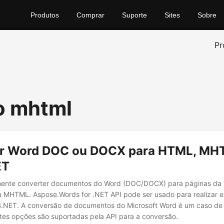
Produtos
Comprar
Suporte
Sites
Sobre
Pr
o mhtml
er Word DOC ou DOCX para HTML, M
ET
mente converter documentos do Word (DOC/DOCX) para páginas da
 MHTML. Aspose.Words for .NET API pode ser usado para realizar 
.NET. A conversão de documentos do Microsoft Word é um caso de 
ntes opções são suportadas pela API para a conversão.