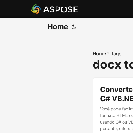
Home
Home
»
Tags
docx t
Convert
C# VB.N
Você pode facil
formato HTML ou
usando C# ou VB
portanto, difere