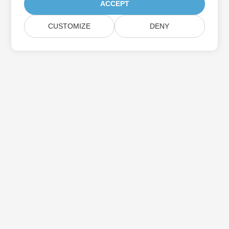
ACCEPT
CUSTOMIZE
DENY
Assine as atualizações do produto Aspose
Receba boletins e ofertas mensais diretamente na sua caixa de
correio.
Enviar