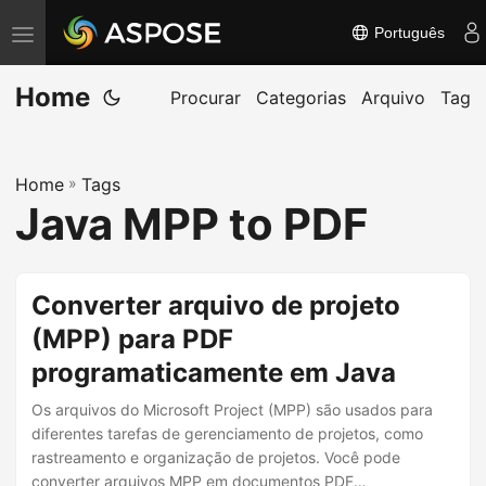
Português
A
l
Home
t
Procurar
Categorias
Arquivo
Tag
e
r
Home
»
Tags
n
Java MPP to PDF
a
r
n
Converter arquivo de projeto
a
(MPP) para PDF
v
programaticamente em Java
e
g
Os arquivos do Microsoft Project (MPP) são usados para
a
diferentes tarefas de gerenciamento de projetos, como
rastreamento e organização de projetos. Você pode
ç
converter arquivos MPP em documentos PDF