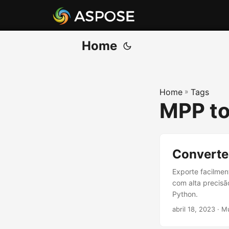
Home
Home
»
Tags
MPP to
Converte
Exporte facilme
com alta precisã
Python.
abril 18, 2023
· M