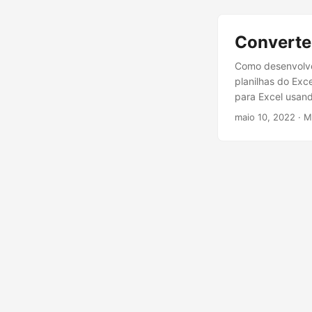
Converte
Como desenvolve
planilhas do Ex
para Excel usan
maio 10, 2022
· M