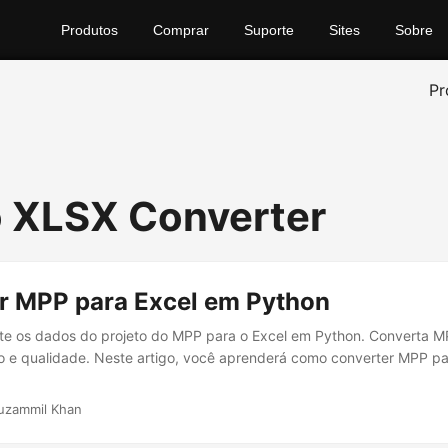
Produtos
Comprar
Suporte
Sites
Sobre
Pr
 XLSX Converter
r MPP para Excel em Python
nte os dados do projeto do MPP para o Excel em Python. Converta 
o e qualidade. Neste artigo, você aprenderá como converter MPP p
uzammil Khan