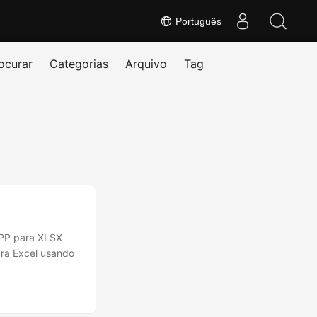
Português
ocurar
Categorias
Arquivo
Tag
MPP para XLSX
ara Excel usando