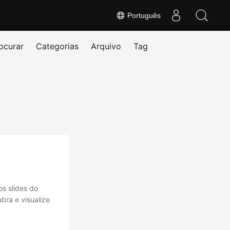
Português
ocurar
Categorias
Arquivo
Tag
os slides do
bra e visualize