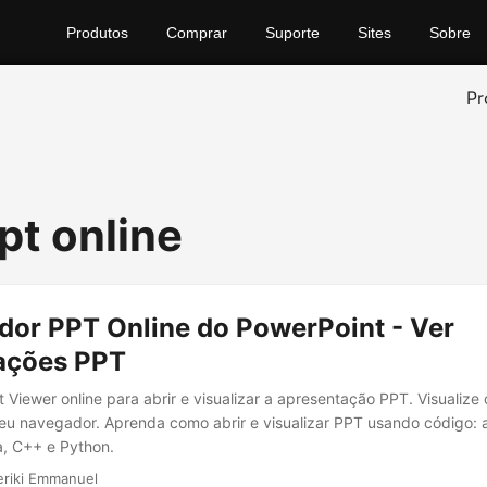
Produtos
Comprar
Suporte
Sites
Sobre
Pr
pt online
dor PPT Online do PowerPoint - Ver
ações PPT
Viewer online para abrir e visualizar a apresentação PPT. Visualize 
u navegador. Aprenda como abrir e visualizar PPT usando código: a
, C++ e Python.
eriki Emmanuel