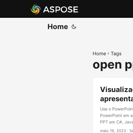
Home
Home
»
Tags
open p
Visualiza
apresent
Use o PowerPoint 
PowerPoint em se
PPT em C#, Java
maio 19, 2023
· S