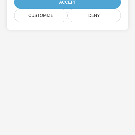
ACCEPT
CUSTOMIZE
DENY
Assine as atualizações do produto Aspose
Receba boletins e ofertas mensais diretamente na sua caixa de
correio.
Enviar