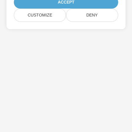
ACCEPT
CUSTOMIZE
DENY
Assine as atualizações do produto Aspose
Receba boletins e ofertas mensais diretamente na sua caixa de
correio.
Enviar