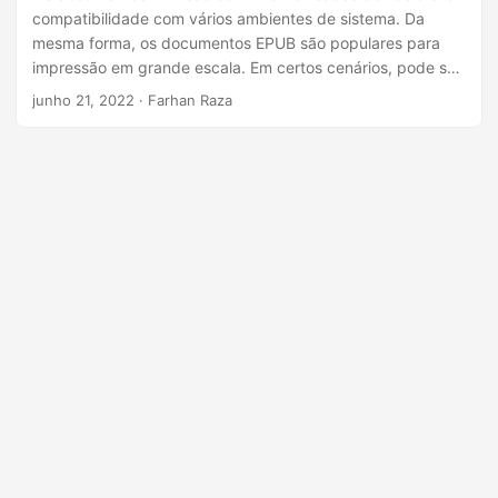
ã
compatibilidade com vários ambientes de sistema. Da
o
mesma forma, os documentos EPUB são populares para
impressão em grande escala. Em certos cenários, pode ser
necessário converter PDF para arquivo EPUB. Para atender
junho 21, 2022
· Farhan Raza
a esses requisitos, este artigo explica como converter PDF
para EPUB em Python.