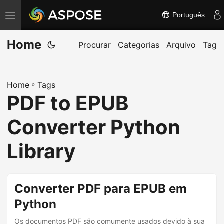
Português
A
l
Home
t
Procurar
Categorias
Arquivo
Tag
e
r
Home
»
Tags
n
PDF to EPUB
a
r
Converter Python
n
a
Library
v
e
g
Converter PDF para EPUB em
a
Python
ç
Os documentos PDF são comumente usados devido à sua