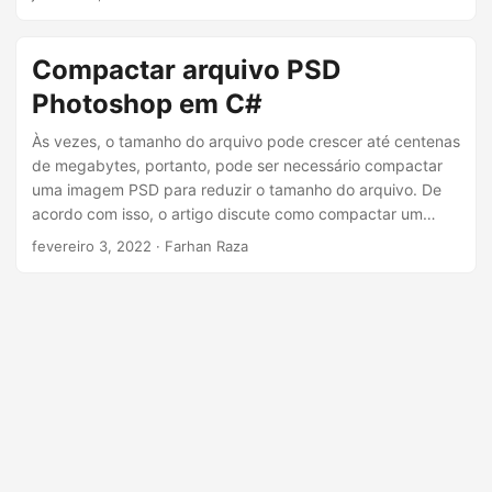
ã
guia abrangente. Explore como compactar arquivos PSD
sem usar o Photoshop.
o
Compactar arquivo PSD
Photoshop em C#
Às vezes, o tamanho do arquivo pode crescer até centenas
de megabytes, portanto, pode ser necessário compactar
uma imagem PSD para reduzir o tamanho do arquivo. De
acordo com isso, o artigo discute como compactar um
arquivo PSD programaticamente em C#.
fevereiro 3, 2022
· Farhan Raza