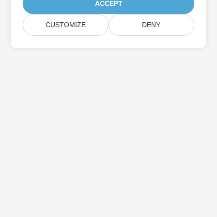
ACCEPT
CUSTOMIZE
DENY
Assine as atualizações do produto Aspose
Receba boletins e ofertas mensais diretamente na sua caixa de
correio.
Enviar