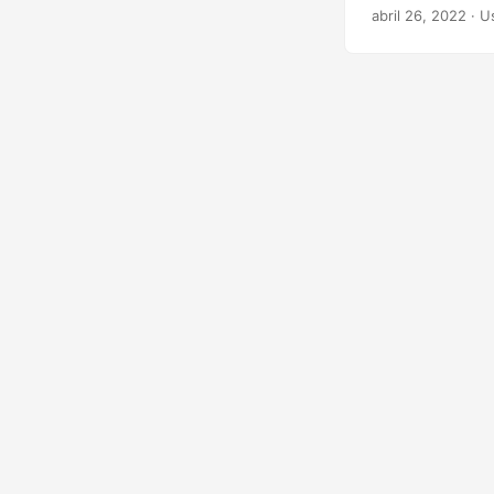
ou remover Java
abril 26, 2022
· U