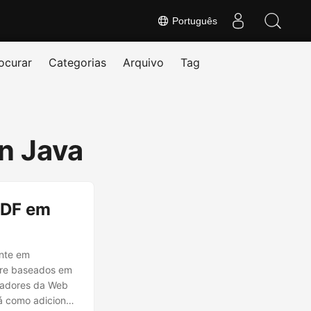
Português
ocurar
Categorias
Arquivo
Tag
n Java
PDF em
ente em
ware baseados em
gadores da Web
á como adicionar