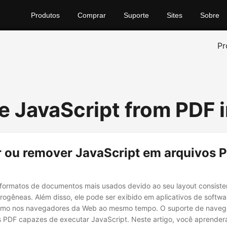
Produtos
Comprar
Suporte
Sites
Sobre
Pr
 JavaScript from PDF i
r ou remover JavaScript em arquivos 
formatos de documentos mais usados devido ao seu layout consist
rogêneas. Além disso, ele pode ser exibido em aplicativos de soft
omo nos navegadores da Web ao mesmo tempo. O suporte de nave
s PDF capazes de executar JavaScript. Neste artigo, você aprender