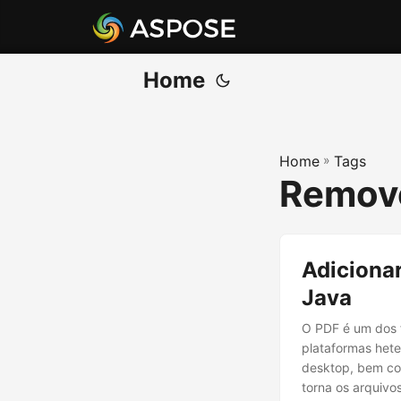
Home
Home
»
Tags
Remove
Adiciona
Java
O PDF é um dos 
plataformas hete
desktop, bem c
torna os arquivo