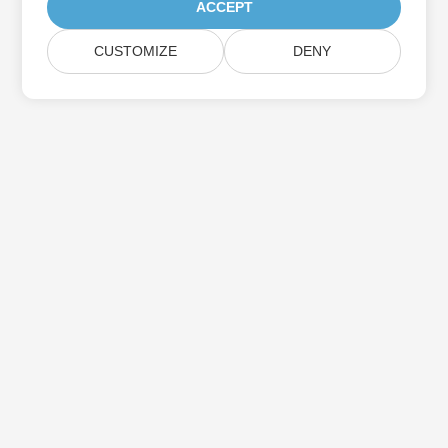
ACCEPT
CUSTOMIZE
DENY
Assine as atualizações do produto Aspose
Receba boletins e ofertas mensais diretamente na sua caixa de
correio.
Enviar