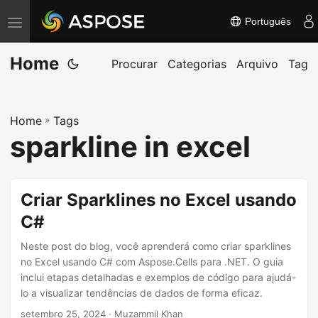
Português
A
l
Home
t
Procurar
Categorias
Arquivo
Tag
e
r
Home
»
Tags
n
sparkline in excel
a
r
n
Criar Sparklines no Excel usando
a
C#
v
e
Neste post do blog, você aprenderá como criar sparklines
g
no Excel usando C# com Aspose.Cells para .NET. O guia
inclui etapas detalhadas e exemplos de código para ajudá-
a
lo a visualizar tendências de dados de forma eficaz.
ç
setembro 25, 2024
· Muzammil Khan