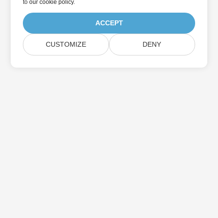
to
our cookie policy
.
ACCEPT
CUSTOMIZE
DENY
Assine as atualizações do produto Aspose
Receba boletins e ofertas mensais diretamente na sua caixa de
correio.
Enviar