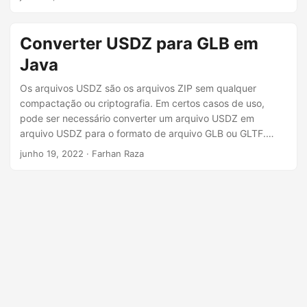
ã
arquivo USDZ para o formato GLB ou GLTF com
codificação ASCII ou binária programaticamente em C#.
o
Converter USDZ para GLB em
Java
Os arquivos USDZ são os arquivos ZIP sem qualquer
compactação ou criptografia. Em certos casos de uso,
pode ser necessário converter um arquivo USDZ em
arquivo USDZ para o formato de arquivo GLB ou GLTF.
Assim, este artigo explica como converter o formato USDZ
junho 19, 2022
· Farhan Raza
para GLB ou GLTF programaticamente em Java.