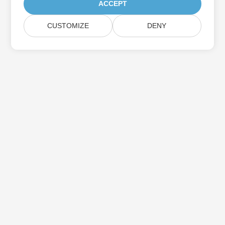
ACCEPT
CUSTOMIZE
DENY
Assine as atualizações do produto Aspose
Receba boletins e ofertas mensais diretamente na sua caixa de
correio.
Enviar