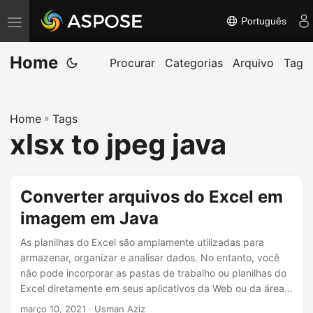
Português
A
l
Home
t
Procurar
Categorias
Arquivo
Tag
e
r
Home
»
Tags
n
xlsx to jpeg java
a
r
n
Converter arquivos do Excel em
a
imagem em Java
v
e
As planilhas do Excel são amplamente utilizadas para
g
armazenar, organizar e analisar dados. No entanto, você
não pode incorporar as pastas de trabalho ou planilhas do
a
Excel diretamente em seus aplicativos da Web ou da área
ç
de trabalho. Uma das opções adequadas é converter
março 10, 2021
· Usman Aziz