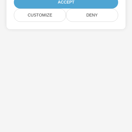
ACCEPT
CUSTOMIZE
DENY
Assine as atualizações do produto Aspose
Receba boletins e ofertas mensais diretamente na sua caixa de
correio.
Enviar