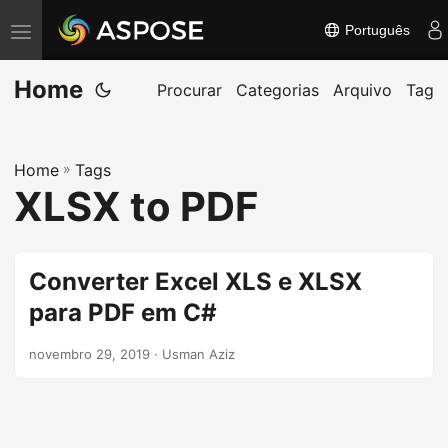
Português
A
l
Home
t
Procurar
Categorias
Arquivo
Tag
e
r
Home
»
Tags
n
XLSX to PDF
a
r
n
Converter Excel XLS e XLSX
a
para PDF em C#
v
e
novembro 29, 2019
· Usman Aziz
g
a
ç