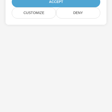
ACCEPT
CUSTOMIZE
DENY
Assine as atualizações do produto Aspose
Receba boletins e ofertas mensais diretamente na sua caixa de
correio.
Enviar