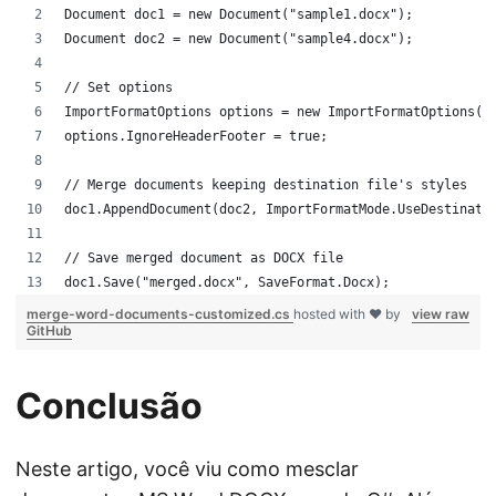
Document doc1 = new Document("sample1.docx");
Document doc2 = new Document("sample4.docx");
// Set options
ImportFormatOptions options = new ImportFormatOptions()
options.IgnoreHeaderFooter = true;
// Merge documents keeping destination file's styles
doc1.AppendDocument(doc2, ImportFormatMode.UseDestinati
// Save merged document as DOCX file
doc1.Save("merged.docx", SaveFormat.Docx);
merge-word-documents-customized.cs
hosted with ❤ by
view raw
GitHub
Conclusão
Neste artigo, você viu como mesclar