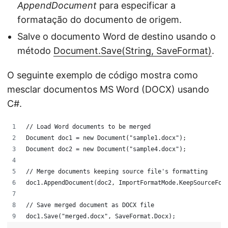
AppendDocument
para especificar a
formatação do documento de origem.
Salve o documento Word de destino usando o
método
Document.Save(String, SaveFormat)
.
O seguinte exemplo de código mostra como
mesclar documentos MS Word (DOCX) usando
C#.
// Load Word documents to be merged
Document doc1 = new Document("sample1.docx");
Document doc2 = new Document("sample4.docx");
// Merge documents keeping source file's formatting
doc1.AppendDocument(doc2, ImportFormatMode.KeepSourceFor
// Save merged document as DOCX file
doc1.Save("merged.docx", SaveFormat.Docx);