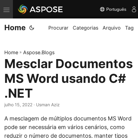
Português
A
l
Home
t
Procurar
Categorias
Arquivo
Tag
e
r
Home
»
Aspose.Blogs
n
Mesclar Documentos
a
r
MS Word usando C#
n
a
.NET
v
julho 15, 2022
· Usman Aziz
e
g
A mesclagem de múltiplos documentos MS Word
a
pode ser necessária em vários cenários, como
ç
reduzir o número de documentos, manter tipos