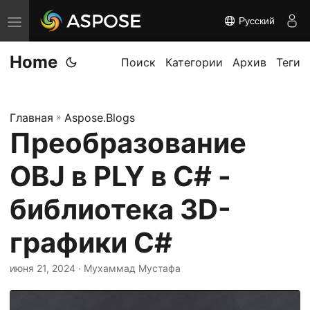
Русский
П
е
Home
р
Поиск
Категории
Архив
Теги
е
к
Главная
»
Aspose.Blogs
л
Преобразование
ю
ч
OBJ в PLY в C# -
и
т
библиотека 3D-
ь
графики C#
н
а
июня 21, 2024
· Мухаммад Мустафа
в
и