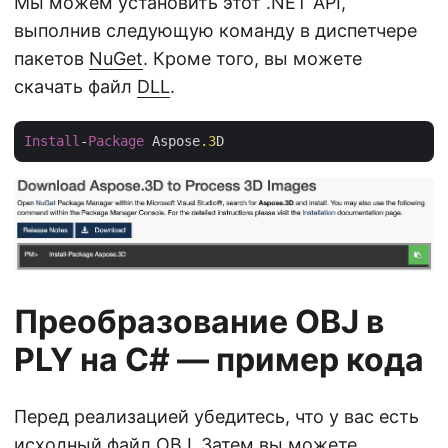
Мы можем установить этот .NET API,
выполнив следующую команду в диспетчере
пакетов
NuGet
. Кроме того, вы можете
скачать файл
DLL
.
Install
-
Package
 Aspose
.3
Преобразование OBJ в
PLY на C# — пример кода
Перед реализацией убедитесь, что у вас есть
исходный файл OBJ. Затем вы можете