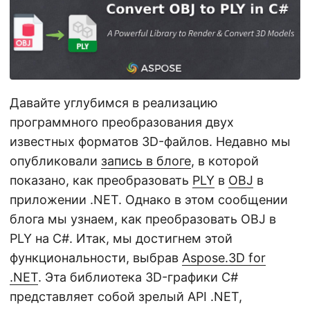
г
а
ц
и
ю
Давайте углубимся в реализацию
программного преобразования двух
известных форматов 3D-файлов. Недавно мы
опубликовали
запись в блоге
, в которой
показано, как преобразовать
PLY
в
OBJ
в
приложении .NET. Однако в этом сообщении
блога мы узнаем, как преобразовать OBJ в
PLY на C#. Итак, мы достигнем этой
функциональности, выбрав
Aspose.3D for
.NET
. Эта библиотека 3D-графики C#
представляет собой зрелый API .NET,