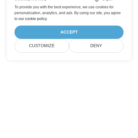
To provide you with the best experience, we use cookies for
personalization, analytics, and ads. By using our site, you agree
to
our cookie policy
.
ACCEPT
CUSTOMIZE
DENY
Подпишитесь на обновления продуктов
Aspose
Получайте ежемесячные информационные бюллетени &
предложения прямо на ваш почтовый ящик.