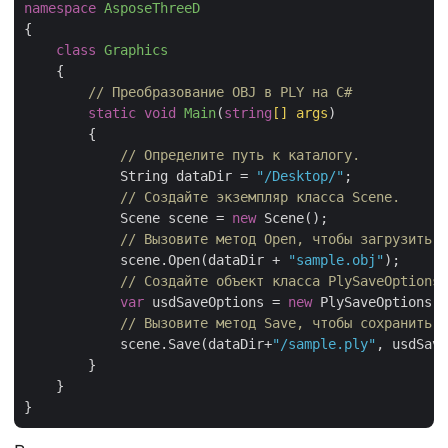
namespace
AsposeThreeD
{

class
Graphics
    {

// Преобразование OBJ в PLY на C#
static
void
Main
(
string
[] args
)
        {

// Определите путь к каталогу.
            String dataDir = 
"/Desktop/"
;

// Создайте экземпляр класса Scene.
            Scene scene = 
new
 Scene();

// Вызовите метод Open, чтобы загрузить и
            scene.Open(dataDir + 
"sample.obj"
);

// Создайте объект класса PlySaveOptions,
var
 usdSaveOptions = 
new
 PlySaveOptions()
// Вызовите метод Save, чтобы сохранить в
            scene.Save(dataDir+
"/sample.ply"
, usdSave
        }

    }
