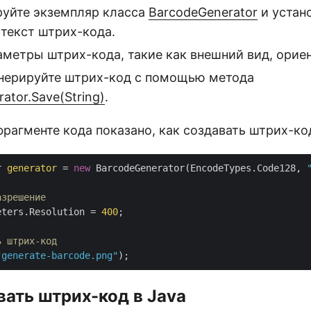
уйте экземпляр класса
BarcodeGenerator
и устан
 текст штрих-кода.
метры штрих-кода, такие как внешний вид, ориент
енерируйте штрих-код с помощью метода
ator.Save(String)
.
рагменте кода показано, как создавать штрих-ко
r 
generator
 = 
new
 BarcodeGenerator(EncodeTypes.Code128, 
азрешение
eters.Resolution = 
400
;

ь штрих-код
"generate-barcode.png"
ать штрих-код в Java