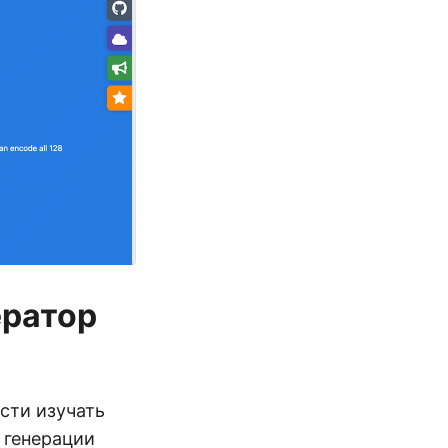
ератор
сти изучать
 генерации