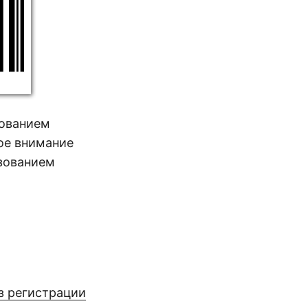
зованием
ое внимание
зованием
з регистрации