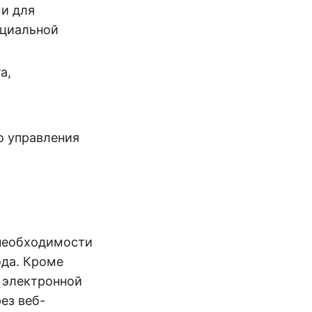
и для
нциальной
а,
о управления
 необходимости
ода. Кроме
с электронной
ез веб-