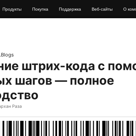
Продукты
Покупка
Поддержка
Веб‑сайты
О ком
.Blogs
ние штрих-кода с по
ых шагов — полное
одство
архан Раза