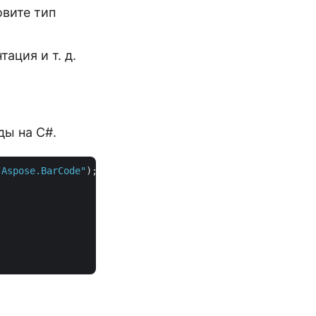
овите тип
ация и т. д.
ды на C#.
"Aspose.BarCode"
);
