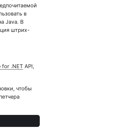
редпочитаемой
льзовать в
а Java. В
ация штрих-
 for .NET
API,
овки, чтобы
петчера