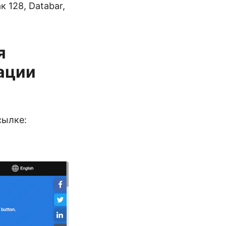
 128, Databar,
я
ации
сылке: