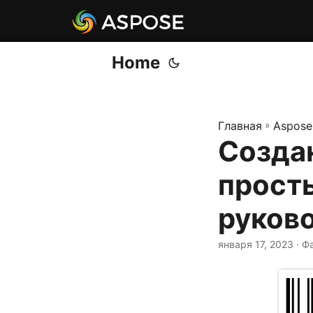
Home
Главная
»
Aspose
Созда
прост
руков
января 17, 2023
· Ф