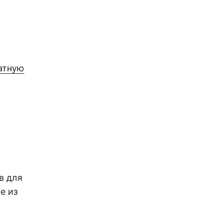
атную
в для
е из