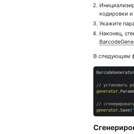
Инициализир
кодировки и
Укажите пара
Наконец, сг
BarcodeGener
В следующем ф
BarcodeGenerato
// установить р
generator
.Param
// сгенерироват
generator
.Save(
Сгенериров