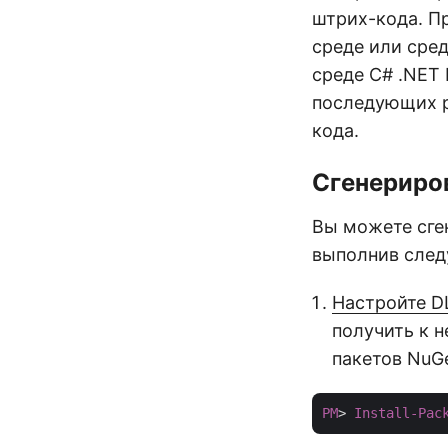
штрих-кода. П
среде или сре
среде C# .NET 
последующих р
кода.
Сгенериро
Вы можете сге
выполнив след
Настройте D
получить к 
пакетов NuGe
PM
> 
Install-Pac