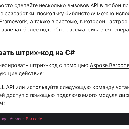
росто сделайте несколько вызовов API в любой п
де разработки, поскольку библиотеку можно испо
Framework, а также в системе, в которой настроен
азделах более подробно рассматривается генер
вать штрих-код на C#
нерировать штрих-код с помощью
Aspose.Barcode
ующие действия:
LL API
или используйте следующую команду устан
ней доступ с помощью подключаемого модуля дис
t:
kage
Aspose
.Barcode