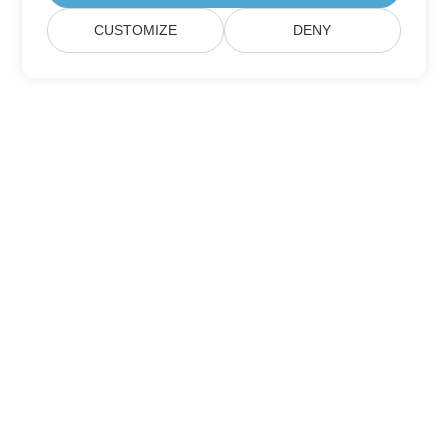
CUSTOMIZE
DENY
Подписаться на обновления продуктов
Aspose
Получайте ежемесячные информационные бюллетени и
предложения прямо на ваш почтовый ящик.
Отправить