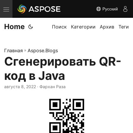
Русский
П
е
Home
р
Поиск
Категории
Архив
Теги
е
к
Главная
»
Aspose.Blogs
л
Сгенерировать QR-
ю
ч
код в Java
и
т
августа 8, 2022
· Фархан Раза
ь
н
а
в
и