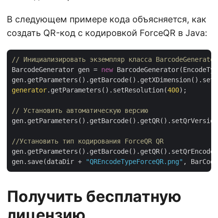
В следующем примере кода объясняется, как
создать QR-код с кодировкой ForceQR в Java:
// Инициализировать экземпляр класса BarcodeGenerator
BarcodeGenerator gen = 
new
 BarcodeGenerator(EncodeTyp
gen.getParameters().getBarcode().getXDimension().setP
generator
.getParameters().setResolution(
400
);

// Установить автоматическую версию
gen.getParameters().getBarcode().getQR().setQrVersion
//Установить тип кодирования ForceQR QR
gen.getParameters().getBarcode().getQR().setQrEncodeT
gen.save(dataDir + 
"QREncodeTypeForceQR.png"
Получить бесплатную
лицензию