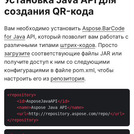
создания QR-кода
Вам необходимо установить
Aspose.BarCode
for Java
API, который позволит вам работать с
различными типами
штрих-кодов
. Просто
загрузите
соответствующие файлы JAR или
получите доступ к ним со следующими
конфигурациями в файле pom.xml, чтобы
настроить его из
репозитория
.
<
repository
>
<
id
>
AsposeJavaAPI
</
id
>
<
name
>
Aspose Java API
</
name
>
<
url
>
http://repository.aspose.com/repo/
</
url
>
</
repository
>