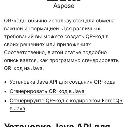
г
а
ц
QR-коды обычно используются для обмена
и
важной информацией. Для различных
ю
требований вы можете создать QR-код в
своих решениях или приложениях.
Соответственно, в этой статье подробно
описывается, как программно сгенерировать
QR-код на Java.
Установка Java API для создания QR-кода
Сгенерировать QR-код в Java
Сгенерируйте QR-код с кодировкой ForceQR
в Java
Установка Java API для