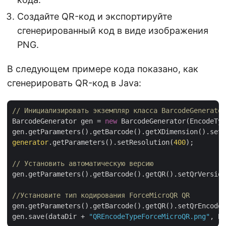
Создайте QR-код и экспортируйте
сгенерированный код в виде изображения
PNG.
В следующем примере кода показано, как
сгенерировать QR-код в Java:
// Инициализировать экземпляр класса BarcodeGenerator
BarcodeGenerator gen = 
new
 BarcodeGenerator(EncodeTyp
gen.getParameters().getBarcode().getXDimension().setP
generator
.getParameters().setResolution(
400
);

// Установить автоматическую версию
gen.getParameters().getBarcode().getQR().setQrVersion
//Установите тип кодирования ForceMicroQR QR
gen.getParameters().getBarcode().getQR().setQrEncodeT
gen.save(dataDir + 
"QREncodeTypeForceMicroQR.png"