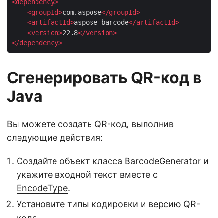
<
dependency
>
<
groupId
>
com.aspose
</
groupId
>
<
artifactId
>
aspose-barcode
</
artifactId
>
<
version
>
22.8
</
version
>
</
dependency
>
Сгенерировать QR-код в
Java
Вы можете создать QR-код, выполнив
следующие действия:
Создайте объект класса
BarcodeGenerator
и
укажите входной текст вместе с
EncodeType
.
Установите типы кодировки и версию QR-
кода.