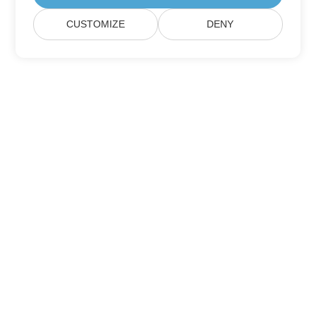
CUSTOMIZE
DENY
Подпишитесь на обновления продуктов
Aspose
Получайте ежемесячные информационные бюллетени &
предложения прямо на ваш почтовый ящик.
Отправить