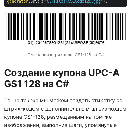
generator
.Save(@
"C:\Files\GS1Code128.jpg"
Генерация штрих-кода GS1-128 на С#
Создание купона UPC-A
GS1 128 на C#
Точно так же мы можем создать этикетку со
штрих-кодом с дополнительным штрих-кодом
купона GS1-128, размещенным на том же
изображении, выполнив шаги, упомянутые