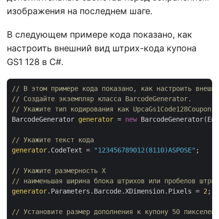
изображения на последнем шаге.
В следующем примере кода показано, как
настроить внешний вид штрих-кода купона
GS1 128 в C#.
// В этом примере кода показано, как настроить внешни
// Создайте экземпляр класса BarcodeGenerator.
// Укажите тип кодирования как UpcaGs1Code128Coupon.
BarcodeGenerator 
generator
 = 
new
 BarcodeGenerator(Enc
// Укажите текст кода
generator
.CodeText = 
"123456789012(8110)ASPOSE"
;

// Укажите размерность X 
// наименьшая ширина блока штрихов или пробелов штрих
generator
.Parameters.Barcode.XDimension.Pixels = 
2
;

// Установите размер дополнения к купону 50 пикселей