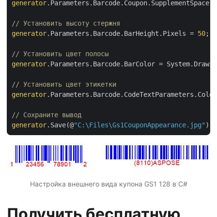
generator
.Parameters.Barcode.Coupon.SupplementSpace.P
// Установить высоту стержня
generator
.Parameters.Barcode.BarHeight.Pixels = 
50
;

// Установить цвет полосы
generator
.Parameters.Barcode.BarColor = System.Drawin
// Установить цвет этикетки
generator
.Parameters.Barcode.CodeTextParameters.Color
// Сохраните вывод
generator
.Save(@
"C:\Files\Gs1CouponAppearance.jpg"
Настройка внешнего вида купона GS1 128 в C#
Получить бесплатную