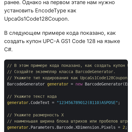
ранее. Однако на первом этапе нам нужно
установить EncodeType как
UpcaGs1Code128Coupon.
В следующем примере кода показано, как
создать купон UPC-A GS1 Code 128 на языке
C#.
// В этом примере кода показано, как создать купон UP
// Создайте экземпляр класса BarcodeGenerator.
// Укажите тип кодирования как UpcaGs1Code128Coupon.
BarcodeGenerator 
generator
 = 
new
 BarcodeGenerator(Enc
// Укажите текст кода
generator
.CodeText = 
"123456789012(8110)ASPOSE"
;

// Укажите размерность X 
// наименьшая ширина блока штрихов или пробелов штрих
generator
.Parameters.Barcode.XDimension.Pixels = 
2
;
