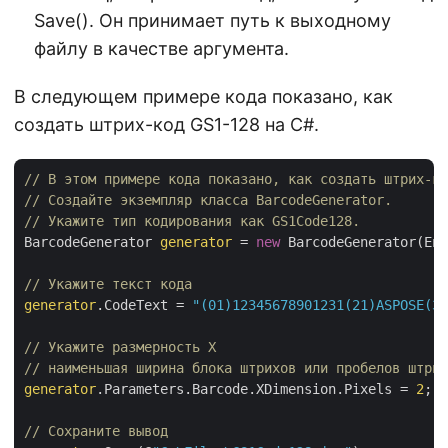
Save(). Он принимает путь к выходному
файлу в качестве аргумента.
В следующем примере кода показано, как
создать штрих-код GS1-128 на C#.
// В этом примере кода показано, как создать штрих-ко
// Создайте экземпляр класса BarcodeGenerator.
// Укажите тип кодирования как GS1Code128.
BarcodeGenerator 
generator
 = 
new
 BarcodeGenerator(Enc
// Укажите текст кода
generator
.CodeText = 
"(01)12345678901231(21)ASPOSE(30
// Укажите размерность X 
// наименьшая ширина блока штрихов или пробелов штрих
generator
.Parameters.Barcode.XDimension.Pixels = 
2
;

// Сохраните вывод