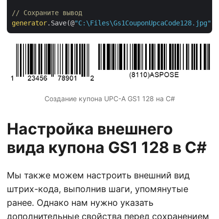
// Сохраните вывод
generator
.Save(@
"C:\Files\Gs1CouponUpcaCode128.jpg"
Создание купона UPC-A GS1 128 на C#
Настройка внешнего
вида купона GS1 128 в C#
Мы также можем настроить внешний вид
штрих-кода, выполнив шаги, упомянутые
ранее. Однако нам нужно указать
дополнительные свойства перед сохранением