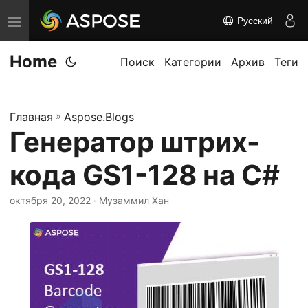
Русский
П
е
Home
р
Поиск
Категории
Архив
Теги
е
к
Главная
»
Aspose.Blogs
л
Генератор штрих-
ю
ч
кода GS1-128 на C#
и
т
октября 20, 2022
· Музаммил Хан
ь
н
а
в
и