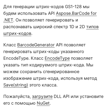
Для генерации штрих-кодов GS1-128 мы
будем использовать API
Aspose.BarCode for
.NET
. Он позволяет генерировать и
распознавать широкий спектр 1D и 2D
типов
штрих-кодов
.
Класс
BarcodeGenerator
API позволяет
генерировать штрих-коды указанного
EncodeType. Класс
EncodeType
позволяет
указать тип кодируемого штрих-кода. Мы
можем сохранить сгенерированное
изображение штрих-кода, используя метод
Save(string)
этого класса.
Пожалуйста,
загрузите
DLL API или установите
его с помощью
NuGet
.