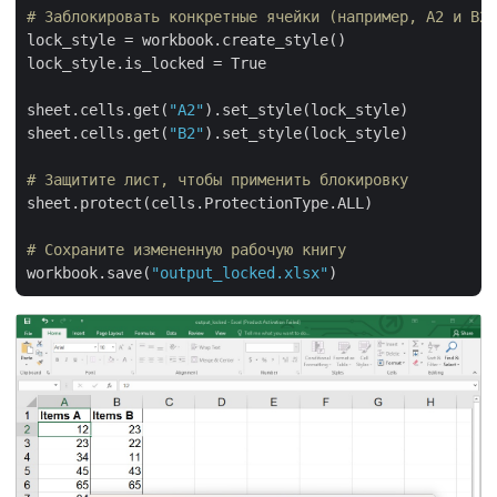
# Заблокировать конкретные ячейки (например, A2 и B2)
lock_style = workbook.create_style()

lock_style.is_locked = True

sheet.cells.get(
"A2"
).set_style(lock_style)

sheet.cells.get(
"B2"
).set_style(lock_style)

# Защитите лист, чтобы применить блокировку
sheet.protect(cells.ProtectionType.ALL)

# Сохраните измененную рабочую книгу
workbook.save(
"output_locked.xlsx"