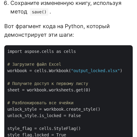
Сохраните измененную книгу, используя
метод
.
save()
Вот фрагмент кода на Python, который
демонстрирует эти шаги:
import aspose.cells as cells

# Загрузите файл Excel
workbook = cells.Workbook(
"output_locked.xlsx"
)

# Получите доступ к первому листу
sheet = workbook.worksheets.get(0)

# Разблокировать все ячейки
unlock_style = workbook.create_style()

unlock_style.is_locked = False

style_flag = cells.StyleFlag()

style_flag.locked = True
