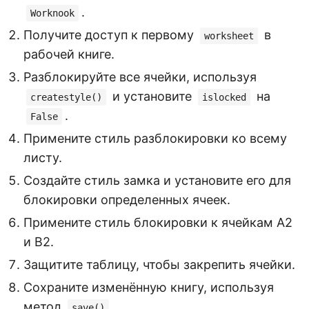
.
Worknook
Получите доступ к первому
в
worksheet
рабочей книге.
Разблокируйте все ячейки, используя
и установите
на
createstyle()
islocked
.
False
Примените стиль разблокировки ко всему
листу.
Создайте стиль замка и установите его для
блокировки определенных ячеек.
Примените стиль блокировки к ячейкам A2
и B2.
Защитите таблицу, чтобы закрепить ячейки.
Сохраните изменённую книгу, используя
метод
.
save()