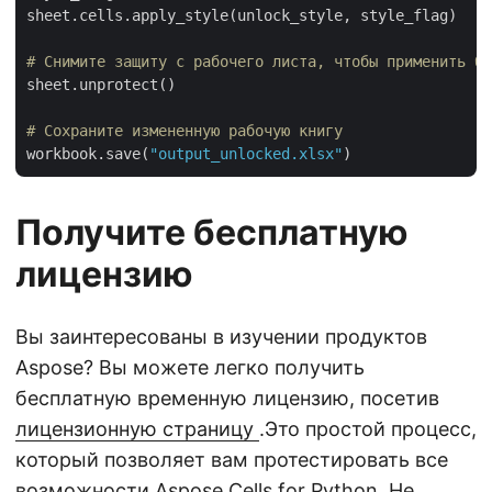
sheet.cells.apply_style(unlock_style, style_flag)

# Снимите защиту с рабочего листа, чтобы применить бл
sheet.unprotect()

# Сохраните измененную рабочую книгу
workbook.save(
"output_unlocked.xlsx"
Получите бесплатную
лицензию
Вы заинтересованы в изучении продуктов
Aspose? Вы можете легко получить
бесплатную временную лицензию, посетив
лицензионную страницу
.Это простой процесс,
который позволяет вам протестировать все
возможности Aspose.Cells for Python. Не