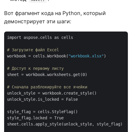
Вот фрагмент кода на Python, который
демонстрирует эти шаги:
import aspose.cells as cells

# Загрузите файл Excel
workbook = cells.Workbook(
"workbook.xlsx"
)

# Доступ к первому листу
sheet = workbook.worksheets.get(0)

# Сначала разблокируйте все ячейки
unlock_style = workbook.create_style()

unlock_style.is_locked = False

style_flag = cells.StyleFlag()

style_flag.locked = True

sheet.cells.apply_style(unlock_style, style_flag)
