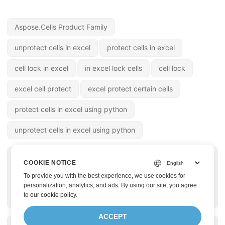
Aspose.Cells Product Family
unprotect cells in excel
protect cells in excel
cell lock in excel
in excel lock cells
cell lock
excel cell protect
excel protect certain cells
protect cells in excel using python
unprotect cells in excel using python
« ПРЕДЫДУЩАЯ
СЛЕДУЮЩАЯ »
COOKIE NOTICE
Преобразовать
Объединение
To provide you with the best experience, we use cookies for
JSON в XLSX
файлов Excel в
personalization, analytics, and ads. By using our site, you agree
to
our cookie policy
.
онлайн
Python
ACCEPT