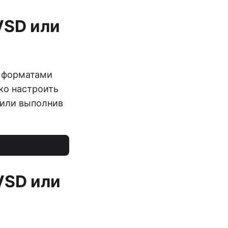
VSD или
и форматами
гко настроить
или выполнив
VSD или