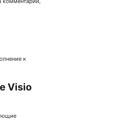
в комментарии,
олнение к
 Visio
дующие