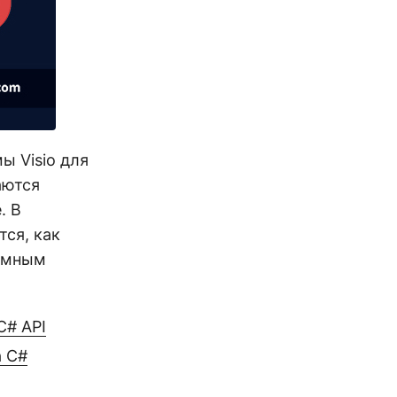
ы Visio для
аются
. В
тся, как
ммным
C# API
а C#