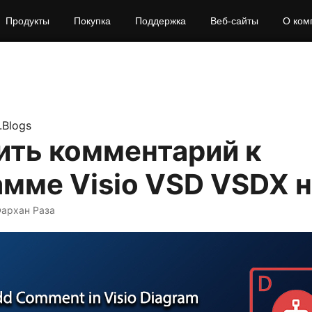
Продукты
Покупка
Поддержка
Веб‑сайты
О ком
.Blogs
ить комментарий к
мме Visio VSD VSDX н
Фархан Раза