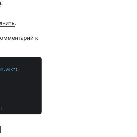
m
.
анить
.
комментарий к
am.vsx"
);

I