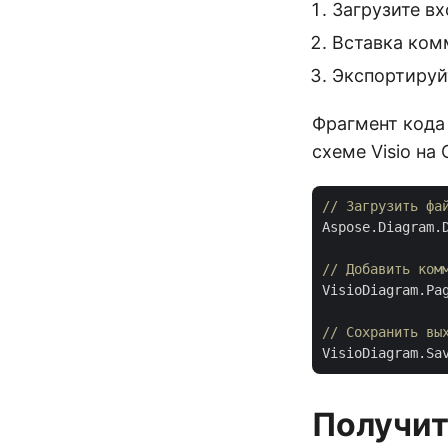
Загрузите в
Вставка ком
Экспортируй
Фрагмент кода
схеме Visio на 
// Загрузить фа
Aspose.Diagram.
// Добавить ком
VisioDiagram.Pa
// Сохранить вы
VisioDiagram.Sa
Получит