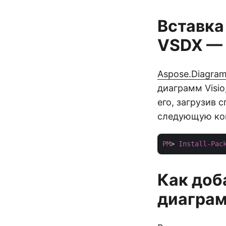
Вставка
VSDX — 
Aspose.Diagram
диаграмм Visio
его, загрузив
следующую ко
PM
> 
Install-Pac
Как доб
диаграм