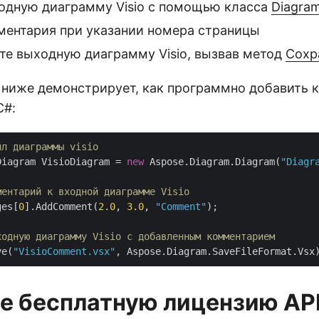
ходную диаграмму Visio с помощью класса
Diagra
ментария при указании номера страницы
те выходную диаграмму Visio, вызвав метод
Сохр
 ниже демонстрирует, как программно добавить 
C#:
йл диаграммы visio
Diagram VisioDiagram = 
new
 Aspose.Diagram.Diagram(
"Diagr
ментарий к входной диаграмме Visio
ges[
0
].AddComment(
2.0
, 
3.0
, 
"Comment"
);

ходную диаграмму Visio с добавленным комментарием
ve(
"VisioComment.vsx"
е бесплатную лицензию AP