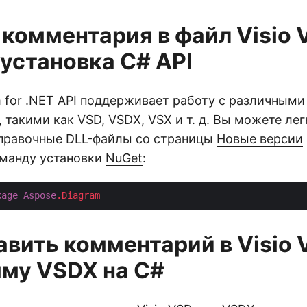
 комментария в файл Visio 
установка C# API
 for .NET
API поддерживает работу с различным
, такими как VSD, VSDX, VSX и т. д. Вы можете ле
 справочные DLL-файлы со страницы
Новые версии
манду установки
NuGet
:
kage
Aspose
.Diagram
авить комментарий в Visio 
му VSDX на C#