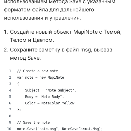
использованием метода Save с указанным
форматом файла для дальнейшего
использования и управления.
Создайте новый объект
MapiNote
с Темой,
Телом и Цветом.
Сохраните заметку в файл msg, вызвав
метод
Save
.
// Create a new note
var note = new MapiNote
{
    Subject = "Note Subject",
    Body = "Note Body",
    Color = NoteColor.Yellow
};
// Save the note
note.Save("note.msg", NoteSaveFormat.Msg);