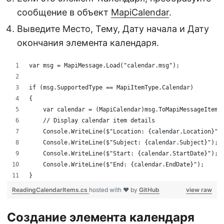
сообщение в объект
MapiCalendar
.
Выведите Место, Тему, Дату начала и Дату
окончания элемента календаря.
var msg = MapiMessage.Load("calendar.msg");
if (msg.SupportedType == MapiItemType.Calendar)
{
    var calendar = (MapiCalendar)msg.ToMapiMessageItem(
    // Display calendar item details
    Console.WriteLine($"Location: {calendar.Location}")
    Console.WriteLine($"Subject: {calendar.Subject}");
    Console.WriteLine($"Start: {calendar.StartDate}");
    Console.WriteLine($"End: {calendar.EndDate}");
}
ReadingCalendarItems.cs
hosted with ❤ by
GitHub
view raw
Создание элемента календаря