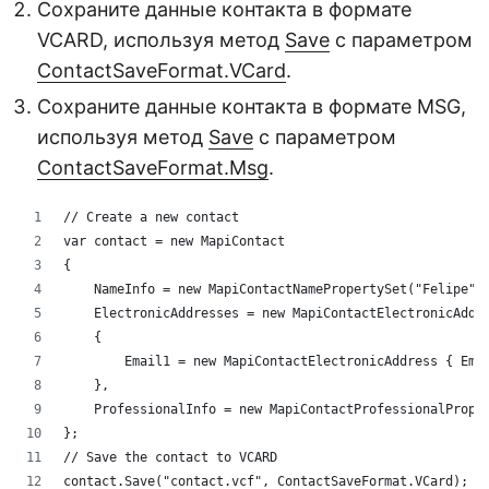
Сохраните данные контакта в формате
VCARD, используя метод
Save
с параметром
ContactSaveFormat.VCard
.
Сохраните данные контакта в формате MSG,
используя метод
Save
с параметром
ContactSaveFormat.Msg
.
// Create a new contact
var contact = new MapiContact
{
    NameInfo = new MapiContactNamePropertySet("Felipe",
    ElectronicAddresses = new MapiContactElectronicAddr
    {
        Email1 = new MapiContactElectronicAddress { Ema
    },
    ProfessionalInfo = new MapiContactProfessionalPrope
};
// Save the contact to VCARD
contact.Save("contact.vcf", ContactSaveFormat.VCard);