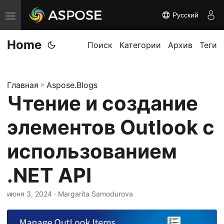
Русский
П
е
Home
р
Поиск
Категории
Архив
Теги
е
к
Главная
»
Aspose.Blogs
л
Чтение и создание
ю
ч
элементов Outlook с
и
т
использованием
ь
.NET API
н
а
июня 3, 2024
· Margarita Samodurova
в
и