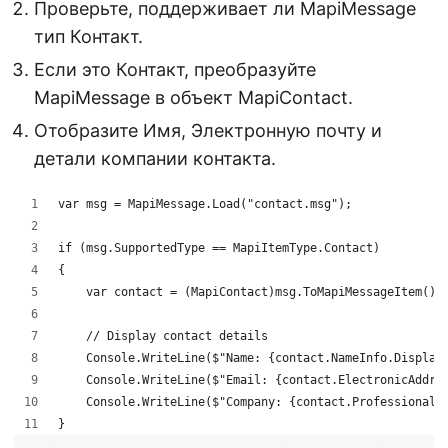
Проверьте, поддерживает ли MapiMessage
тип Контакт.
Если это Контакт, преобразуйте
MapiMessage в объект MapiContact.
Отобразите Имя, Электронную почту и
детали компании контакта.
var msg = MapiMessage.Load("contact.msg");
if (msg.SupportedType == MapiItemType.Contact)
{
    var contact = (MapiContact)msg.ToMapiMessageItem();
    // Display contact details
    Console.WriteLine($"Name: {contact.NameInfo.Display
    Console.WriteLine($"Email: {contact.ElectronicAddre
    Console.WriteLine($"Company: {contact.ProfessionalI
}