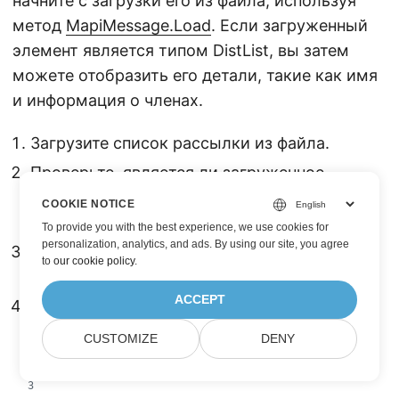
начните с загрузки его из файла, используя
метод
MapiMessage.Load
. Если загруженный
элемент является типом DistList, вы затем
можете отобразить его детали, такие как имя
и информация о членах.
Загрузите список рассылки из файла.
Проверьте, является ли загруженное
сообщение типом списка рассылки
COOKIE NOTICE
(DistList).
To provide you with the best experience, we use cookies for
personalization, analytics, and ads. By using our site, you agree
Преобразуйте сообщение в объект
to
our cookie policy
.
MapiDistributionList.
ACCEPT
Отобразите имя списка рассылки и членов.
CUSTOMIZE
DENY
// Load a distribution list from a file
var msg = MapiMessage.Load("dlist.msg");