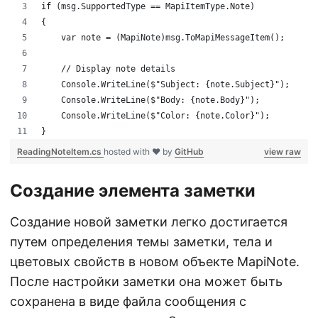
if (msg.SupportedType == MapiItemType.Note)
{
    var note = (MapiNote)msg.ToMapiMessageItem();
    // Display note details
    Console.WriteLine($"Subject: {note.Subject}");
    Console.WriteLine($"Body: {note.Body}");
    Console.WriteLine($"Color: {note.Color}");
}
ReadingNoteItem.cs
hosted with ❤ by
GitHub
view raw
Создание элемента заметки
Создание новой заметки легко достигается
путем определения темы заметки, тела и
цветовых свойств в новом объекте MapiNote.
После настройки заметки она может быть
сохранена в виде файла сообщения с