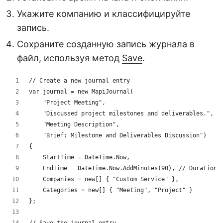
Укажите компанию и классифицируйте
запись.
Сохраните созданную запись журнала в
файл, используя метод
Save
.
// Create a new journal entry
var journal = new MapiJournal(
    "Project Meeting",
    "Discussed project milestones and deliverables.",
    "Meeting Description",
    "Brief: Milestone and Deliverables Discussion")
{
    StartTime = DateTime.Now,
    EndTime = DateTime.Now.AddMinutes(90), // Duration 
    Companies = new[] { "Custom Service" },
    Categories = new[] { "Meeting", "Project" }
};
// Save the journal entry