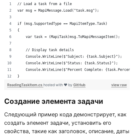
// Load a task from a file
var msg = MapiMessage.Load("task.msg");
if (msg.SupportedType == MapiItemType.Task)
{
    var task = (MapiTask)msg.ToMapiMessageItem();
    // Display task details
    Console.WriteLine($"Subject: {task.Subject}");
    Console.WriteLine($"Status: {task.Status}");
    Console.WriteLine($"Percent Complete: {task.Percent
}
ReadingTaskItem.cs
hosted with ❤ by
GitHub
view raw
Создание элемента задачи
Следующий пример кода демонстрирует, как
создать элемент задачи, установить его
свойства, такие как заголовок, описание, даты