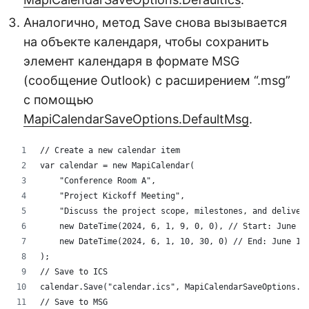
Аналогично, метод Save снова вызывается
на объекте календаря, чтобы сохранить
элемент календаря в формате MSG
(сообщение Outlook) с расширением “.msg”
с помощью
MapiCalendarSaveOptions.DefaultMsg
.
// Create a new calendar item
var calendar = new MapiCalendar(
    "Conference Room A",
    "Project Kickoff Meeting",
    "Discuss the project scope, milestones, and deliver
    new DateTime(2024, 6, 1, 9, 0, 0), // Start: June 1
    new DateTime(2024, 6, 1, 10, 30, 0) // End: June 1,
);
// Save to ICS
calendar.Save("calendar.ics", MapiCalendarSaveOptions.D
// Save to MSG