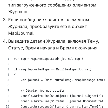
тип загруженного сообщения элементом
Журнала.
Если сообщение является элементом
Журнала, преобразуйте его в объект
MapiJournal.
Выведите детали Журнала, включая Тему,
Статус, Время начала и Время окончания.
var msg = MapiMessage.Load("journal.msg");
if (msg.SupportedType == MapiItemType.Journal)
{
    var journal = (MapiJournal)msg.ToMapiMessageItem();
    // Display journal details
    Console.WriteLine($"Subject: {journal.Subject}");
    Console.WriteLine($"Status: {journal.DocumentStatus
    Console.WriteLine($"Start: {journal.StartTime}");