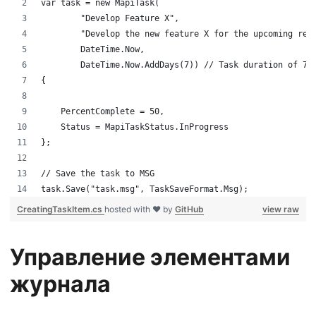
var task = new MapiTask(
        "Develop Feature X",
        "Develop the new feature X for the upcoming rel
        DateTime.Now,
        DateTime.Now.AddDays(7)) // Task duration of 7 
{
    PercentComplete = 50,
    Status = MapiTaskStatus.InProgress
};
// Save the task to MSG
task.Save("task.msg", TaskSaveFormat.Msg);
CreatingTaskItem.cs
hosted with ❤ by
GitHub
view raw
Управление элементами
журнала