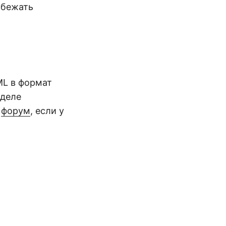
збежать
ML в формат
зделе
а
форум
, если у