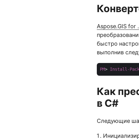
Конверт
Aspose.GIS for
преобразовани
быстро настрои
выполнив сле
PM
> 
Install-Pac
Как пре
в C#
Следующие шаг
Инициализир