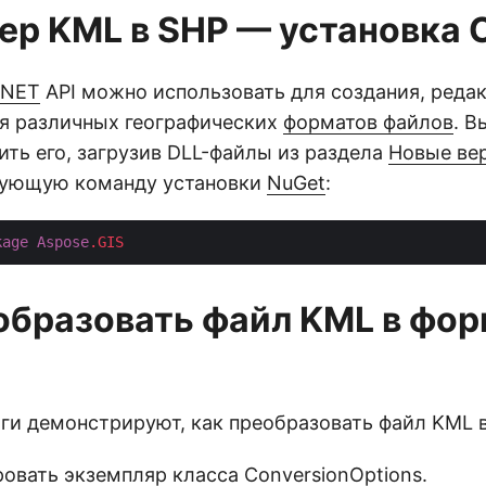
ер KML в SHP — установка 
 .NET
API можно использовать для создания, реда
я различных географических
форматов файлов
. В
ть его, загрузив DLL-файлы из раздела
Новые ве
дующую команду установки
NuGet
:
kage
Aspose
.GIS
образовать файл KML в фо
и демонстрируют, как преобразовать файл KML в
овать экземпляр класса ConversionOptions.