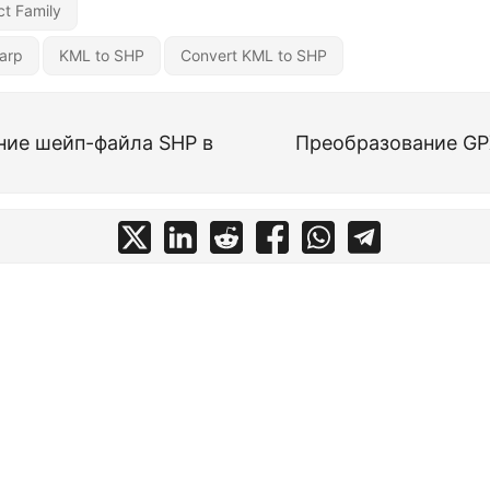
t Family
arp
KML to SHP
Convert KML to SHP
ние шейп-файла SHP в
Преобразование GP