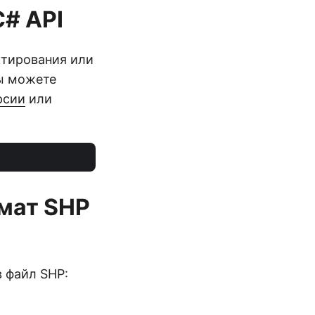
C# API
ктирования или
ы можете
рсии
или
рмат SHP
 файл SHP: