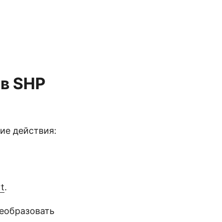
в SHP
ие действия:
t
.
реобразовать