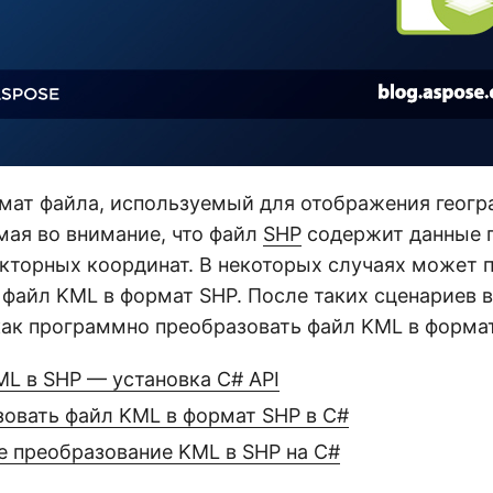
мат файла, используемый для отображения геогр
мая во внимание, что файл
SHP
содержит данные 
екторных координат. В некоторых случаях может 
файл KML в формат SHP. После таких сценариев в
как программно преобразовать файл KML в формат
ML в SHP — установка C# API
зовать файл KML в формат SHP в C#
 преобразование KML в SHP на C#