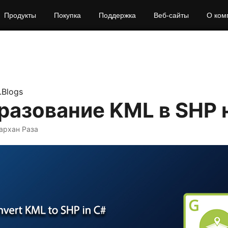
Продукты
Покупка
Поддержка
Веб‑сайты
О ком
.Blogs
разование KML в SHP 
архан Раза