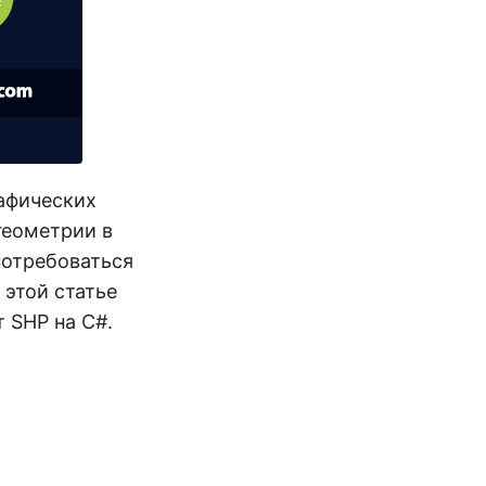
афических
геометрии в
потребоваться
 этой статье
 SHP на C#.