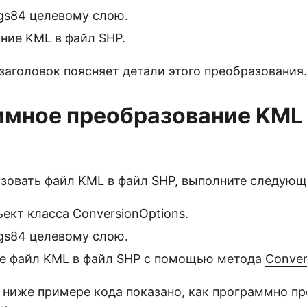
gs84 целевому слою.
ние KML в файл SHP.
аголовок поясняет детали этого преобразования.
мное преобразование KML 
зовать файл KML в файл SHP, выполните следующ
ъект класса
ConversionOptions
.
gs84 целевому слою.
е файл KML в файл SHP с помощью метода
Conver
 ниже примере кода показано, как программно п