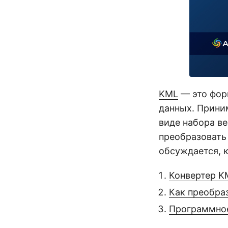
KML
— это фор
данных. Прини
виде набора в
преобразовать 
обсуждается, 
Конвертер K
Как преобра
Программное