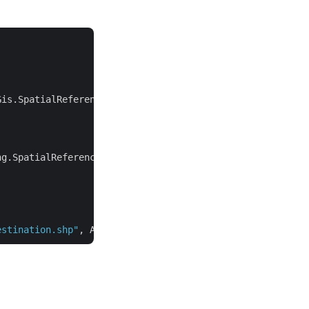
is.SpatialReferencing.SpatialReferenceSystem.Wgs84))

g.SpatialReferenceSystem.Wgs84,

estination.shp"