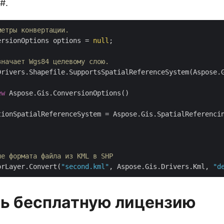
#.
метры конвертации.
ersionOptions options = 
null
;

значает Wgs84 целевому слою.
Drivers.Shapefile.SupportsSpatialReferenceSystem(Aspose.G
ew
 Aspose.Gis.ConversionOptions()

tionSpatialReferenceSystem = Aspose.Gis.SpatialReferencin
ие формата файла из KML в SHP
orLayer.Convert(
"second.kml"
, Aspose.Gis.Drivers.Kml, 
"d
ь бесплатную лицензию