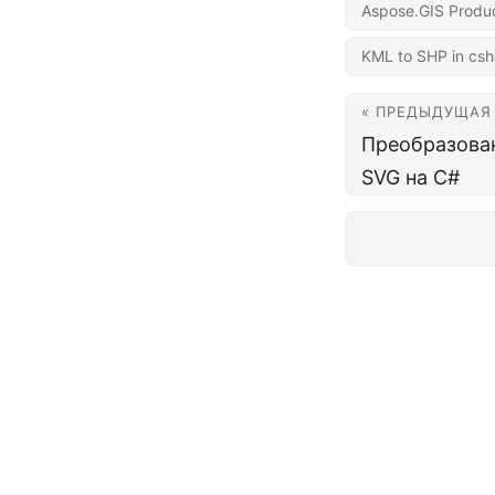
Aspose.GIS Produc
KML to SHP in csh
« ПРЕДЫДУЩАЯ
Преобразова
SVG на C#