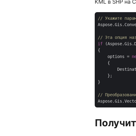
KML в SHP на C
// Укажите пара
Aspose.Gis.Conv
// Эта опция на
if
 (Aspose.Gis.
{

    options = 
n
    {

        Destina
    };

}

// Преобразован
Aspose.Gis.Vect
Получит