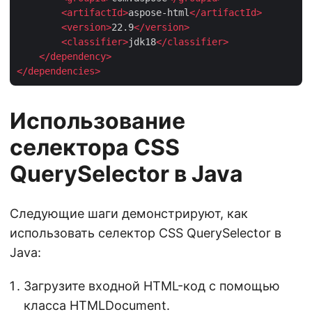
<
artifactId
>
aspose-html
</
artifactId
>
<
version
>
22.9
</
version
>
<
classifier
>
jdk18
</
classifier
>
</
dependency
>
</
dependencies
>
Использование
селектора CSS
QuerySelector в Java
Следующие шаги демонстрируют, как
использовать селектор CSS QuerySelector в
Java:
Загрузите входной HTML-код с помощью
класса
HTMLDocument
.