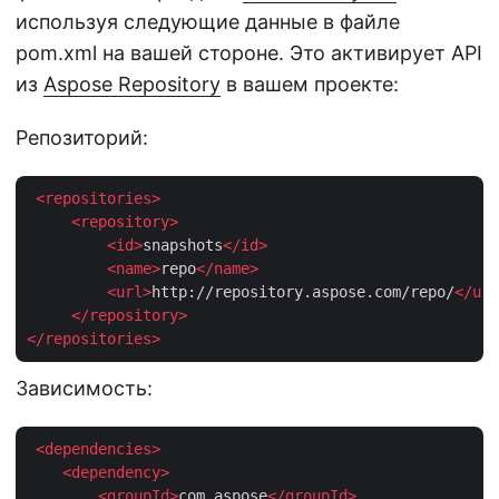
используя следующие данные в файле
pom.xml на вашей стороне. Это активирует API
из
Aspose Repository
в вашем проекте:
Репозиторий:
<
repositories
>
<
repository
>
<
id
>
snapshots
</
id
>
<
name
>
repo
</
name
>
<
url
>
http://repository.aspose.com/repo/
</
url
</
repository
>
</
repositories
>
Зависимость:
<
dependencies
>
<
dependency
>
<
groupId
>
com.aspose
</
groupId
>