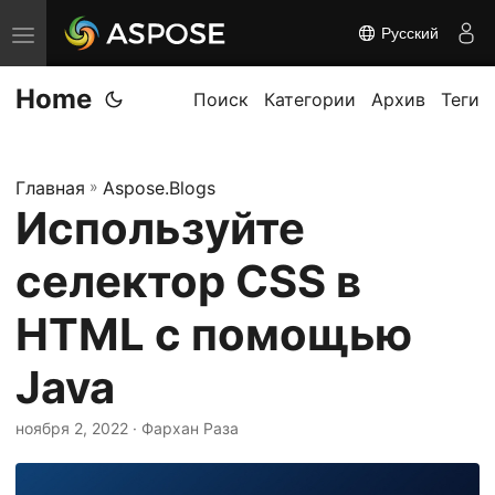
Русский
П
е
Home
р
Поиск
Категории
Архив
Теги
е
к
Главная
»
Aspose.Blogs
л
Используйте
ю
ч
селектор CSS в
и
т
HTML с помощью
ь
Java
н
а
ноября 2, 2022
· Фархан Раза
в
и