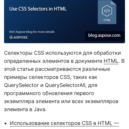
г
а
ц
и
ю
Селекторы CSS используются для обработки
определенных элементов в документе
HTML
. В
этой статье рассматриваются различные
примеры селекторов CSS, таких как
QuerySelector и QuerySelectorAll, для
программного обновления первого
экземпляра элемента или всех экземпляров
элемента в Java.
Использование селекторов CSS в HTML —