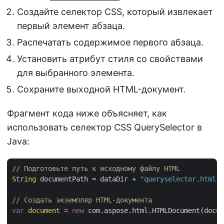
Создайте селектор CSS, который извлекает
первый элемент абзаца.
Распечатать содержимое первого абзаца.
Установить атрибут стиля со свойствами
для выбранного элемента.
Сохраните выходной HTML-документ.
Фрагмент кода ниже объясняет, как
использовать селектор CSS QuerySelector в
Java:
// Подготовьте путь к исходному файлу HTML
String
 documentPath = dataDir + 
"queryselector.html"
;

// Создать экземпляр HTML-документа
var
document
 = 
new
 com.aspose.html.HTMLDocument(docum