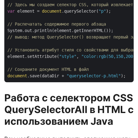
// Здесь мы создаем селектор CSS, который извлекает п
var
 element = 
document
.querySelector(
"p"
);

// Распечатать содержимое первого абзаца  
// вывод: метод QuerySelector() возвращает первый эле
// Установить атрибут стиля со свойствами для выбранн
element.setAttribute(
"style"
, 
"color:rgb(50,150,200);
// Сохраните документ HTML в файл
document
.save(dataDir + 
"queryselector-p.html"
Работа с селектором CSS
QuerySelectorAll в HTML с
использованием Java