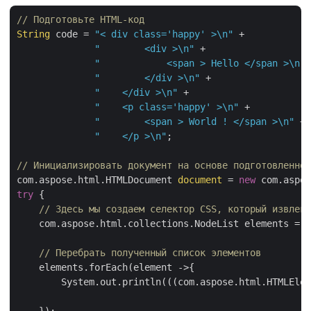
// Подготовьте HTML-код
String
 code = 
"< div class='happy' >\n"
 +

"        <div >\n"
 +

"            <span > Hello </span >\n"
 
"        </div >\n"
 +

"    </div >\n"
 +

"    <p class='happy' >\n"
 +

"        <span > World ! </span >\n"
 +

"    </p >\n"
;

// Инициализировать документ на основе подготовленног
com.aspose.html.HTMLDocument 
document
 = 
new
 com.aspos
try
 {

// Здесь мы создаем селектор CSS, который извлека
    com.aspose.html.collections.NodeList elements = 
d
// Перебрать полученный список элементов
    elements.forEach(element ->{

        System.out.println(((com.aspose.html.HTMLElem
    });
