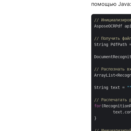
помощью Java
// Инициализиро
AsposeOCRPdf ap
// Получить фай
String PdfPath 
DocumentRecogni
// Распознать в
ArrayList<Recog
String text = 
"
// Распечатать 
for
(RecognitionR
        text.con
}

// Инициализиру