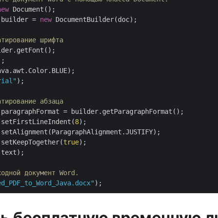
new
 Document();

 builder = 
new
 DocumentBuilder(doc);

атирование шрифта
der.getFont();

;

va.awt.Color.BLUE);

rial"
);

атирование абзаца
paragraphFormat = builder.getParagraphFormat();

.setFirstLineIndent(
8
);

setAlignment(ParagraphAlignment.JUSTIFY);

.setKeepTogether(
true
);

text);

ходной документ Word. 
ed_PDF_to_Word_Java.docx"
ь бесплатную временную 