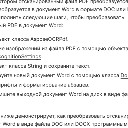
отором отсканированный файл PDF преобразуется 
реобразуется в документ Word в формате DOC или
полнить следующие шаги, чтобы преобразовать
ый PDF в документ Word:
ъект класса
AsposeOCRPdf
.
ие изображений из файла PDF с помощью объекта
gnitionSettings
.
ект класса
String
и сохраните текст.
уйте новый документ Word с помощью класса
Do
шрифты и форматирование абзацев.
пишите выходной документ Word на диск в виде ф
 ниже демонстрирует, как преобразовать отскан
т Word в виде файла DOC или DOCX программным