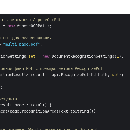
:
вать экземпляр AsposeOcrPdf
i = 
new
 AsposeOCRPdf();

л PDF для распознавания     
= 
"multi_page.pdf"
;

tionSettings 
set
 = 
new
 DocumentRecognitionSettings(
1
);

ходной файл PDF с помощью метода RecognizePdf
nitionResult> result = api.RecognizePdf(PdfPath, 
set
);

"
;

результат
esult page : result) {

cat(page.recognitionAreasText.toString());

йте документ Word с помощью класса Document.