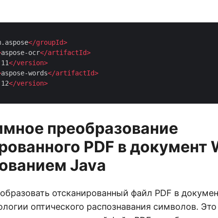
m.aspose
</
groupId
>
>
aspose-ocr
</
artifactId
>
.11
</
version
>
>
aspose-words
</
artifactId
>
.12
</
version
>
мное преобразование
рованного PDF в документ 
ованием Java
образовать отсканированный файл PDF в докумен
логии оптического распознавания символов. Это