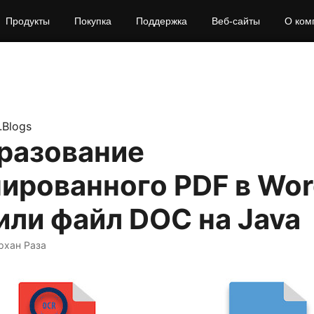
Продукты
Покупка
Поддержка
Веб‑сайты
О ком
.Blogs
разование
ированного PDF в Wo
ли файл DOC на Java
рхан Раза