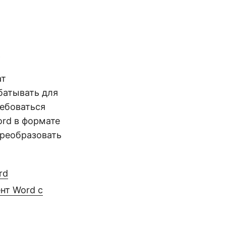
ат
батывать для
ребоваться
rd в формате
преобразовать
rd
нт Word с