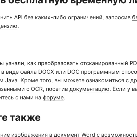
нить API без каких-либо ограничений, запросив
б
цензию
.
вы узнали, как преобразовать отсканированный P
 в виде файла DOCX или DOC программным спос
м Java. Кроме того, вы можете ознакомиться с д
язанными с OCR, посетив
документацию
. Если у 
итесь с нами на
форуме
.
е также
ние изображения в документ Word с возможност