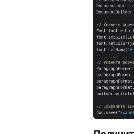
Document doc = 
DocumentBuilder
// Укажите форм
Font font = buil
font.setSize(
16
)
font.setColor(ja
font.setName(
"A
// Укажите форм
ParagraphFormat 
paragraphFormat
paragraphFormat.
paragraphFormat
builder.writeln(
// Сохраните вы
doc.save(
"Scann
Получит