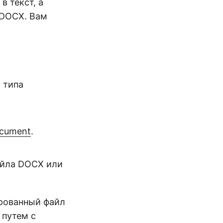
в текст, а
 DOCX. Вам
 типа
cument
.
айла DOCX или
ированный файл
 путем с