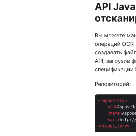
API Jav
отскани
Вы можете ма
операций OCR
создавать фай
API, загрузив 
спецификации 
Репозиторий:
<
repository
>
<
id
>
AsposeJ
<
name
>
Aspos
<
url
>
http:/
</
repository
>