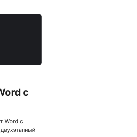
Word с
т Word с
 двухэтапный