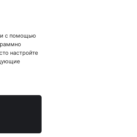
ми с помощью
ограммно
сто настройте
едующие