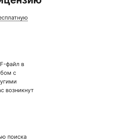
есплатную
DF-файл в
обом с
ругими
вас возникнут
ью поиска