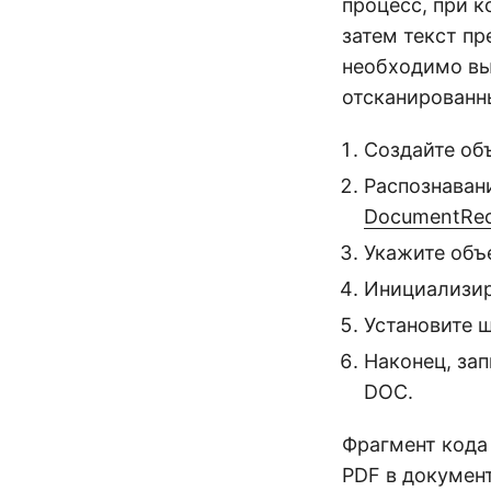
процесс, при к
затем текст п
необходимо вы
отсканированн
Создайте об
Распознаван
DocumentReco
Укажите объ
Инициализир
Установите 
Наконец, за
DOC.
Фрагмент кода
PDF в докумен