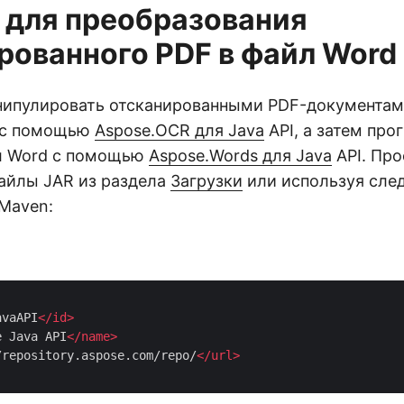
a для преобразования
рованного PDF в файл Word
нипулировать отсканированными PDF-документа
 с помощью
Aspose.OCR для Java
API, а затем пр
л Word с помощью
Aspose.Words для Java
API. Про
файлы JAR из раздела
Загрузки
или используя сл
Maven:
avaAPI
</
id
>
e Java API
</
name
>
/repository.aspose.com/repo/
</
url
>