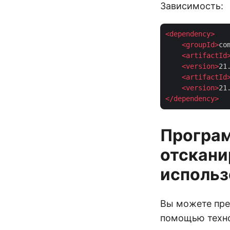
Зависимость:
<
dependency
>
<
groupId
>
co
<
artifactId
<
version
>
21
<
artifactId
<
version
>
21
</
dependency
>
Програм
отскани
использ
Вы можете пре
помощью техно