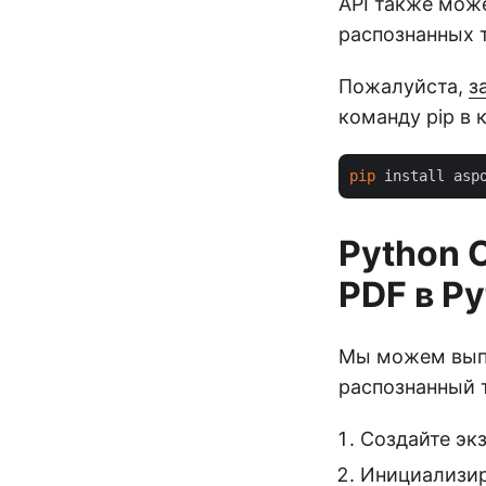
API также мож
распознанных 
Пожалуйста,
з
команду pip в 
pip
Python 
PDF в P
Мы можем выпо
распознанный 
Создайте эк
Инициализир