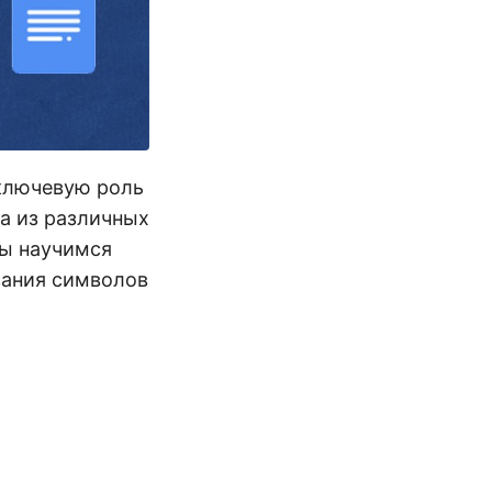
 ключевую роль
та из различных
мы научимся
вания символов