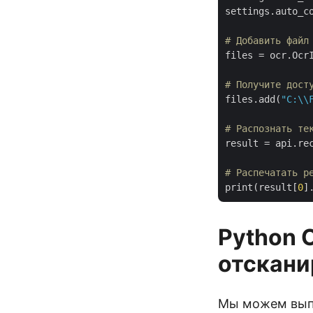
settings.auto_c
# Добавить файл
files = ocr.OcrI
# Получите дост
files.add(
"C:\\
# Распознать те
result = api.rec
# Распечатать р
print(result[
0
Python 
отскани
Мы можем выпо