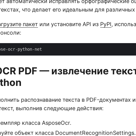
ет автоматически исправлять орфографические о
текстах, что делает его идеальным для различны
агрузите пакет
или установите API из
PyPI
, испол
консоли:
OCR PDF — извлечение текст
ython
лнить распознавание текста в PDF-документах и
текст, выполнив следующие действия:
земпляр класса AsposeOcr.
уйте объект класса DocumentRecognitionSettings.