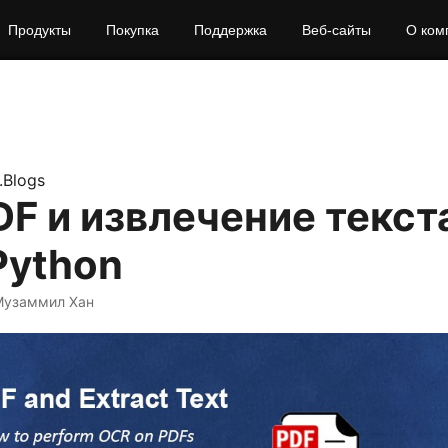
Продукты
Покупка
Поддержка
Веб‑сайты
О ком
.Blogs
F и извлечение текст
Python
Музаммил Хан