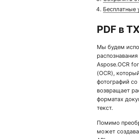
Бесплатные 
PDF в T
Мы будем исп
распознавания
Aspose.OCR fo
(OCR), которы
фотографий со
возвращает ра
форматах доку
текст.
Помимо преобр
может создава