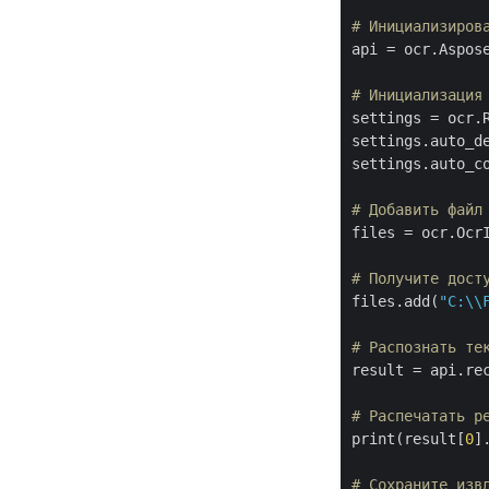
# Инициализиров
api = ocr.Aspose
# Инициализация
settings = ocr.R
settings.auto_d
settings.auto_c
# Добавить файл
files = ocr.OcrI
# Получите дост
files.add(
"C:\\
# Распознать те
result = api.rec
# Распечатать р
print(result[
0
]
# Сохраните изв