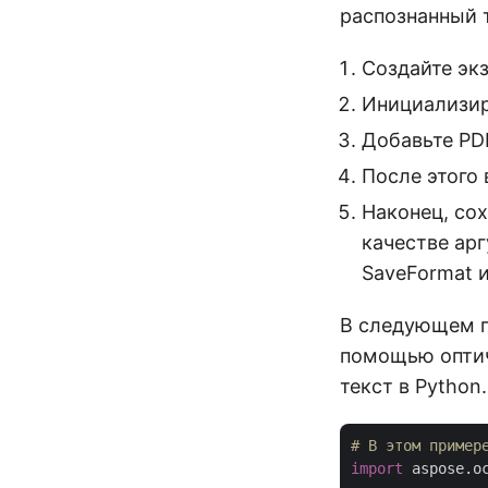
распознанный 
Создайте эк
Инициализир
Добавьте PD
После этого 
Наконец, сох
качестве ар
SaveFormat и
В следующем п
помощью оптич
текст в Python.
# В этом пример
import
 aspose.o