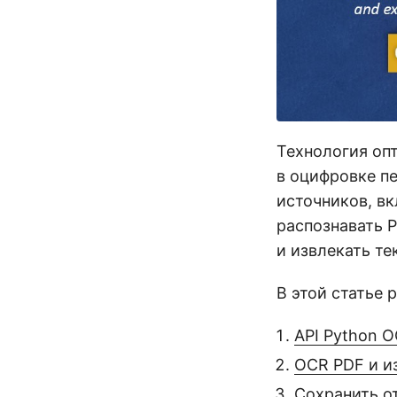
Технология оп
в оцифровке пе
источников, в
распознавать 
и извлекать те
В этой статье
API Python O
OCR PDF и и
Сохранить о