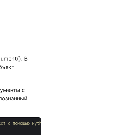
ument(). В
бъект
кументы с
спознанный
кст с помощью Python.