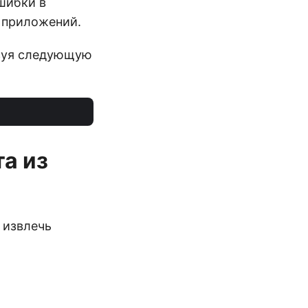
шибки в
х приложений.
ьзуя следующую
а из
 извлечь