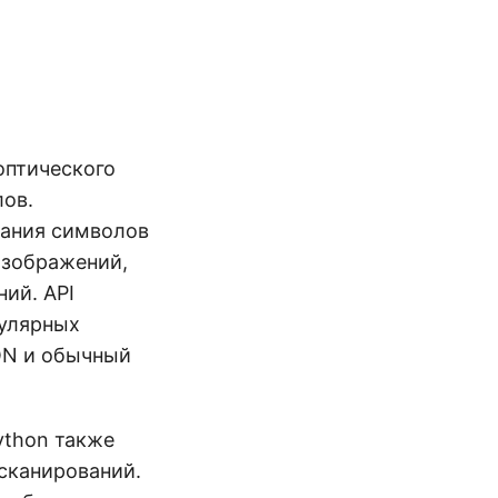
оптического
лов.
вания символов
изображений,
ий. API
пулярных
ON и обычный
ython также
сканирований.