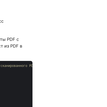
сс
ты PDF с
т из PDF в
тсканированного PDF-документа в Python.