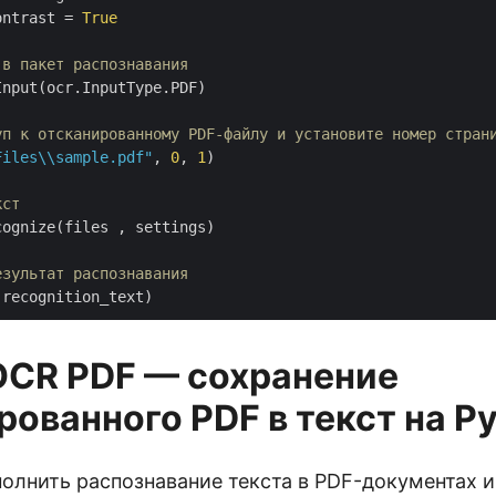
ontrast = 
True
 в пакет распознавания
nput(ocr.InputType.PDF)

уп к отсканированному PDF-файлу и установите номер стран
Files\\sample.pdf"
, 
0
, 
1
)

кст
ognize(files , settings)

езультат распознавания
OCR PDF — сохранение
рованного PDF в текст на P
лнить распознавание текста в PDF-документах и