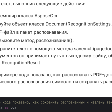
текст, выполнив следующие действия:
земпляр класса AsposeOcr.
уйте объект класса DocumentRecognitionSettings.
F-файл в пакет распознавания.
вызовите метод распознавания().
раните текст с помощью метода savemultipagedoc
гументов он принимает путь к выходному файлу, о
 RecognitionResult.
римере кода показано, как распознавать PDF-до
еского распознавания символов и сохранять ра
е кода показано, как сохранить распознанный и извлечь те
cr 
as
 ocr
