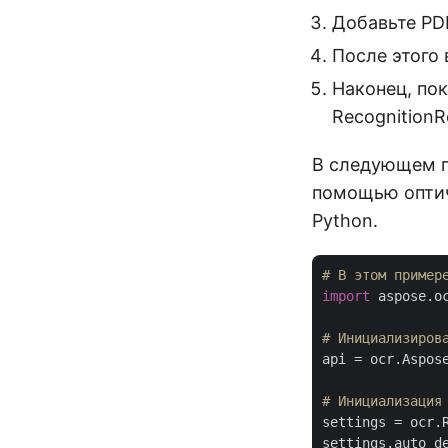
Добавьте PD
После этого 
Наконец, по
RecognitionRe
В следующем п
помощью оптич
Python.
# В этом пример
import
 aspose.o
# Инициализиров
api = ocr.Aspose
# Инициализация
settings = ocr.R
settings.auto_d