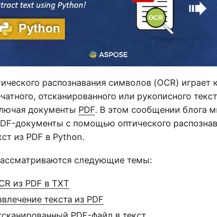
тического распознавания символов (OCR) играет
чатного, отсканированного или рукописного текс
ключая документы
PDF
. В этом сообщении блога 
PDF-документы с помощью оптического распозна
кст из PDF в Python.
 рассматриваются следующие темы:
CR из PDF в TXT
звлечение текста из PDF
тсканированный PDF-файл в текст