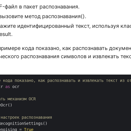
F-файл в пакет распознавания.
вызовите метод распознавания().
кажите идентифицированный текст, используя кла
sult.
римере кода показано, как распознавать докумен
еского распознавания символов и извлекать текс
е кода показано, как распознавать и извлекать текст из о
cr 
as
 ocr

ать механизм OCR
Ocr()

 настроек распознавания
ecognitionSettings()

enoising = 
True