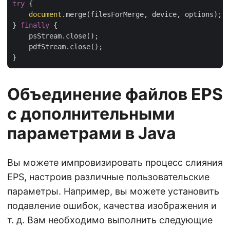
try
 {

document
.merge(filesForMerge, device, options);

} 
finally
 {

    psStream.close();

    pdfStream.close();

Объединение файлов EPS
с дополнительными
параметрами в Java
Вы можете импровизировать процесс слияния
EPS, настроив различные пользовательские
параметры. Например, вы можете установить
подавление ошибок, качества изображения и
т. д. Вам необходимо выполнить следующие