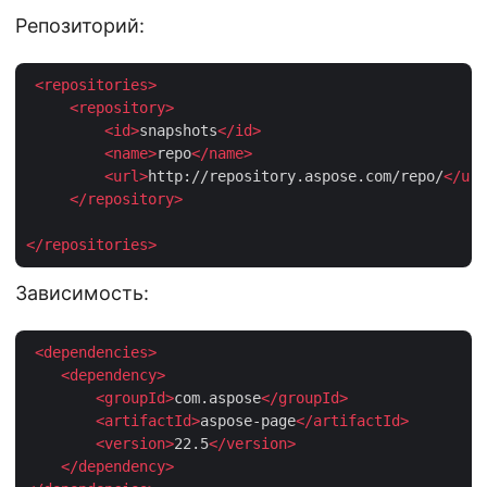
Репозиторий:
<
repositories
>
<
repository
>
<
id
>
snapshots
</
id
>
<
name
>
repo
</
name
>
<
url
>
http://repository.aspose.com/repo/
</
url
</
repository
>
</
repositories
>
Зависимость:
<
dependencies
>
<
dependency
>
<
groupId
>
com.aspose
</
groupId
>
<
artifactId
>
aspose-page
</
artifactId
>
<
version
>
22.5
</
version
>
</
dependency
>