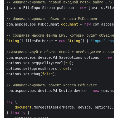
// Инициализировать первый входной поток файла EPS
java.io.FileInputStream psStream = 
new
 java.io.FileIn
// Инициализировать объект класса PsDocument
com.aspose.eps.PsDocument 
document
 = 
new
 com.aspose.e
// Создайте массив файла EPS, который будет объединен
String
[] filesForMerge = 
new
String
[] { 
"input2.eps"
,
//Инициализируйте объект опций с необходимыми парамет
com.aspose.eps.device.PdfSaveOptions options = 
new
 co
options.setJpegQualityLevel(
50
);

options.setSupressErrors(
true
);

options.setDebug(
false
);

// Инициализировать объект класса PdfDevice
com.aspose.eps.device.PdfDevice device = 
new
 com.aspo
try
 {

document
.merge(filesForMerge, device, options);

} 
finally
 {
