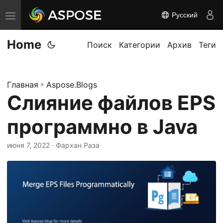
Русский
П
е
Home
р
Поиск
Категории
Архив
Теги
е
к
Главная
»
Aspose.Blogs
л
Слияние файлов EPS
ю
ч
программно в Java
и
т
июня 7, 2022
· Фархан Раза
ь
н
а
в
и