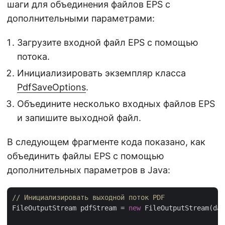
шаги для объединения файлов EPS с
дополнительными параметрами:
Загрузите входной файл EPS с помощью
потока.
Инициализировать экземпляр класса
PdfSaveOptions
.
Объедините несколько входных файлов EPS
и запишите выходной файл.
В следующем фрагменте кода показано, как
объединить файлы EPS с помощью
дополнительных параметров в Java:
// Инициализировать выходной поток PDF
FileOutputStream pdfStream = 
new
 FileOutputStream(dat