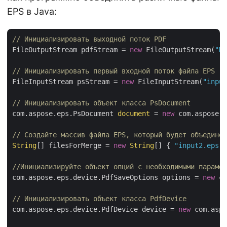
EPS в Java:
// Инициализировать выходной поток PDF
FileOutputStream pdfStream = 
new
 FileOutputStream(
"Me
// Инициализировать первый входной поток файла EPS
FileInputStream psStream = 
new
 FileInputStream(
"input
// Инициализировать объект класса PsDocument
com.aspose.eps.PsDocument 
document
 = 
new
 com.aspose.e
// Создайте массив файла EPS, который будет объединен
String
[] filesForMerge = 
new
String
[] { 
"input2.eps"
,
//Инициализируйте объект опций с необходимыми парамет
com.aspose.eps.device.PdfSaveOptions options = 
new
 co
// Инициализировать объект класса PdfDevice
com.aspose.eps.device.PdfDevice device = 
new
 com.aspo