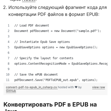
Используйте следующий фрагмент кода для
конвертации PDF файлов в формат EPUB:
// Load PDF document
Document pdfDocument = new Document("sample.pdf");
// Instantiate Epub Save options
EpubSaveOptions options = new EpubSaveOptions();
// Specify the layout for contents
options.ContentRecognitionMode = EpubSaveOptions.Recogn
// Save the ePUB document
pdfDocument.Save("PDFToEPUB_out.epub", options);
convert-pdf-to-epub_in_csharp.cs
hosted with ❤ by
view raw
GitHub
Конвертировать PDF в EPUB на