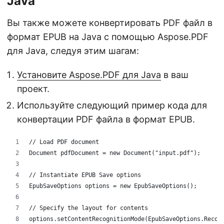
Java
Вы также можете конвертировать PDF файл в
формат EPUB на Java с помощью Aspose.PDF
для Java, следуя этим шагам:
Установите Aspose.PDF для Java
в ваш
проект.
Используйте следующий пример кода для
конвертации PDF файла в формат EPUB.
// Load PDF document
Document pdfDocument = new Document("input.pdf");
// Instantiate EPUB Save options
EpubSaveOptions options = new EpubSaveOptions();
// Specify the layout for contents
options.setContentRecognitionMode(EpubSaveOptions.Recog