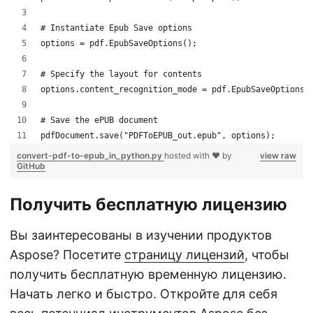
# Instantiate Epub Save options
options = pdf.EpubSaveOptions();
# Specify the layout for contents
options.content_recognition_mode = pdf.EpubSaveOptions.
# Save the ePUB document
pdfDocument.save("PDFToEPUB_out.epub", options);
convert-pdf-to-epub_in_python.py
hosted with ❤ by
view raw
GitHub
Получить бесплатную лицензию
Вы заинтересованы в изучении продуктов
Aspose? Посетите
страницу лицензий
, чтобы
получить бесплатную временную лицензию.
Начать легко и быстро. Откройте для себя