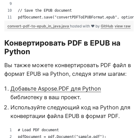
// Save the EPUB document
pdfDocument.save("convertPDFToEPUBFormat.epub", options
convert-pdf-to-epub_in_java.java
hosted with ❤ by
GitHub
view raw
Конвертировать PDF в EPUB на
Python
Вы также можете конвертировать PDF файл в
формат EPUB на Python, следуя этим шагам:
Добавьте Aspose.PDF для Python
библиотеку в ваш проект.
Используйте следующий код на Python для
конвертации файла EPUB в формат PDF.
# Load PDF document
pdfDocument = pdf.Document("sample.pdf");