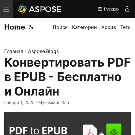
Русский
П
е
Home
р
Поиск
Категории
Архив
Теги
е
к
Главная
»
Aspose.Blogs
л
Конвертировать PDF
ю
ч
в EPUB - Бесплатно
и
т
и Онлайн
ь
января 1, 2025
· Музаммил Хан
н
а
в
и