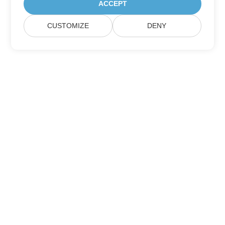
ACCEPT
CUSTOMIZE
DENY
Подпишитесь на обновления продуктов
Aspose
Получайте ежемесячные информационные бюллетени &
предложения прямо на ваш почтовый ящик.
Отправить