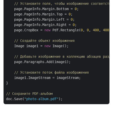
// Установите поля, чтобы изображение соответство
    page.PageInfo.Margin.Bottom = 
0
;

    page.PageInfo.Margin.Top = 
0
;

    page.PageInfo.Margin.Left = 
0
;

    page.PageInfo.Margin.Right = 
0
;

    page.CropBox = 
new
 Pdf.Rectangle(
0
, 
0
, 
400
, 
400
);

// Создайте объект изображения
    Image image1 = 
new
 Image();

// Добавьте изображение в коллекцию абзацев разде
    page.Paragraphs.Add(image1);

// Установите поток файла изображения
    image1.ImageStream = imageStream;

}

// Сохраните PDF-альбом
doc.Save(
"photo-album.pdf"