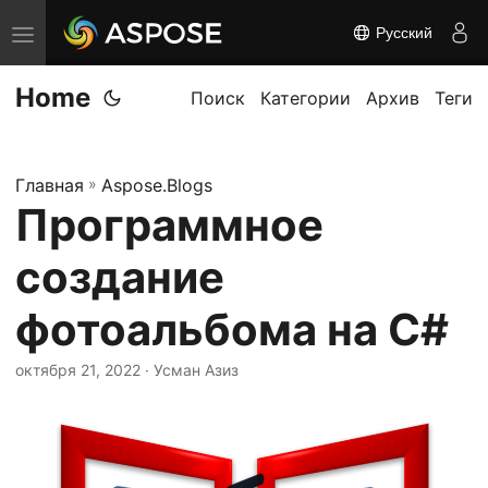
Русский
П
е
Home
р
Поиск
Категории
Архив
Теги
е
к
Главная
»
Aspose.Blogs
л
Программное
ю
ч
создание
и
т
фотоальбома на C#
ь
октября 21, 2022
· Усман Азиз
н
а
в
и