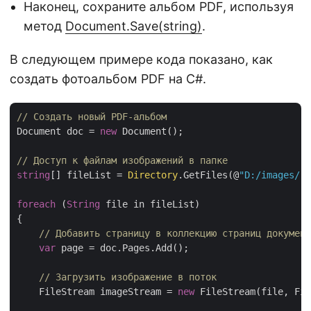
Наконец, сохраните альбом PDF, используя
метод
Document.Save(string)
.
В следующем примере кода показано, как
создать фотоальбом PDF на C#.
// Создать новый PDF-альбом
Document doc = 
new
 Document();

// Доступ к файлам изображений в папке
string
[] fileList = 
Directory
.GetFiles(@
"D:/images/"
)
foreach
 (
String
 file in fileList)

{

// Добавить страницу в коллекцию страниц документ
var
 page = doc.Pages.Add();

// Загрузить изображение в поток
    FileStream imageStream = 
new
 FileStream(file, Fil