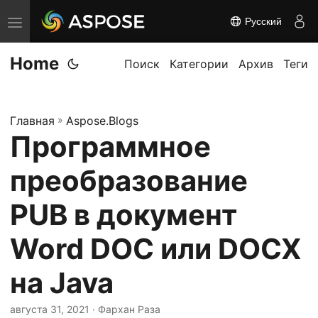
Русский
П
е
Home
р
Поиск
Категории
Архив
Теги
е
к
Главная
»
Aspose.Blogs
л
Программное
ю
ч
преобразование
и
т
PUB в документ
ь
Word DOC или DOCX
н
а
на Java
в
и
августа 31, 2021
· Фархан Раза