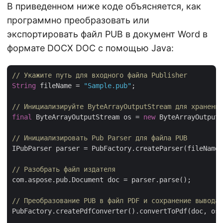
В приведенном ниже коде объясняется, как
программно преобразовать или
экспортировать файл PUB в документ Word в
формате DOCX DOC с помощью Java:
// Укажите путь для входного файла Publisher
String
 fileName = 
"Sample.pub"
;

// Инициализируйте ByteArrayOutputStream для хранения
final
 ByteArrayOutputStream os = 
new
 ByteArrayOutputS
// Инициализировать Pub Parser для файла PUB
IPubParser parser = PubFactory.createParser(fileName)
// Разобрать файл издателя
com.aspose.pub.Document doc = parser.parse();

// Преобразование PUB в файл PDF и сохранение вывода 
PubFactory.createPdfConverter().convertToPdf(doc, os)