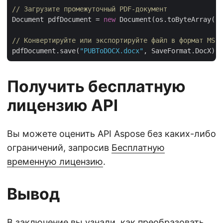
// Загрузите промежуточный PDF-документ
Document pdfDocument = 
new
 Document(os.toByteArray())
// Конвертируйте или экспортируйте файл в формат MS W
pdfDocument.save(
"PUBToDOCX.docx"
Получить бесплатную
лицензию API
Вы можете оценить API Aspose без каких-либо
ограничений, запросив
Бесплатную
временную лицензию
.
Вывод
В заключение вы узнали, как преобразовать