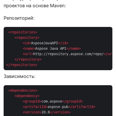
проектов на основе Maven:
Репозиторий:
<
repositories
>
<
repository
>
<
id
>
AsposeJavaAPI
</
id
>
<
name
>
Aspose Java API
</
name
>
<
url
>
http://repository.aspose.com/repo/
</
url
>
</
repository
>
</
repositories
>
Зависимость:
<
dependencies
>
<
dependency
>
<
groupId
>
com.aspose
</
groupId
>
<
artifactId
>
aspose-pub
</
artifactId
>
<
version
>
20.8
</
version
>