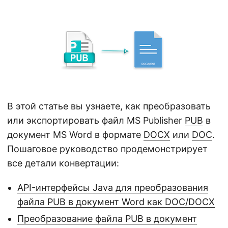
г
а
ц
и
ю
В этой статье вы узнаете, как преобразовать
или экспортировать файл MS Publisher
PUB
в
документ MS Word в формате
DOCX
или
DOC
.
Пошаговое руководство продемонстрирует
все детали конвертации:
API-интерфейсы Java для преобразования
файла PUB в документ Word как DOC/DOCX
Преобразование файла PUB в документ