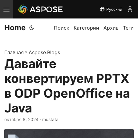
Русский
П
е
Home
р
Поиск
Категории
Архив
Теги
е
к
Главная
»
Aspose.Blogs
л
Давайте
ю
ч
конвертируем PPTX
и
т
в ODP OpenOffice на
ь
Java
н
а
октября 8, 2024
· mustafa
в
и