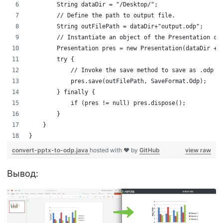
        String dataDir = "/Desktop/";
        // Define the path to output file.
        String outFilePath = dataDir+"output.odp";
        // Instantiate an object of the Presentation cl
        Presentation pres = new Presentation(dataDir + 
        try {
            // Invoke the save method to save as .odp f
            pres.save(outFilePath, SaveFormat.Odp);
        } finally {
            if (pres != null) pres.dispose();
        }
    }
}
convert-pptx-to-odp.java
hosted with ❤ by
GitHub
view raw
Вывод: