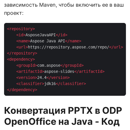
зависимость Maven, чтобы включить ее в ваш
проект:
<
repository
>
<
id
>
AsposeJavaAPI
</
id
>
<
name
>
Aspose Java API
</
name
>
<
url
>
https://repository.aspose.com/repo/
</
url
>
</
repository
>
<
dependency
>
<
groupId
>
com.aspose
</
groupId
>
<
artifactId
>
aspose-slides
</
artifactId
>
<
version
>
24.4
</
version
>
<
classifier
>
jdk16
</
classifier
>
</
dependency
>
Конвертация PPTX в ODP
OpenOffice на Java - Код