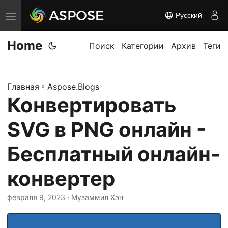
Русский
П
е
Home
р
Поиск
Категории
Архив
Теги
е
к
Главная
»
Aspose.Blogs
л
Конвертировать
ю
ч
SVG в PNG онлайн -
и
т
Бесплатный онлайн-
ь
конвертер
н
а
февраля 9, 2023
· Музаммил Хан
в
и