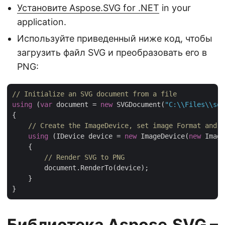
Установите Aspose.SVG for .NET
in your
application.
Используйте приведенный ниже код, чтобы
загрузить файл SVG и преобразовать его в
PNG:
// Initialize an SVG document from a file
using
 (
var
 document = 
new
 SVGDocument(
"C:\\Files\\sou
{

// Create the ImageDevice, set image Format and s
using
 (IDevice device = 
new
 ImageDevice(
new
 Image
    {

// Render SVG to PNG
        document.RenderTo(device);

    }

Библиотека Aspose.SVG –