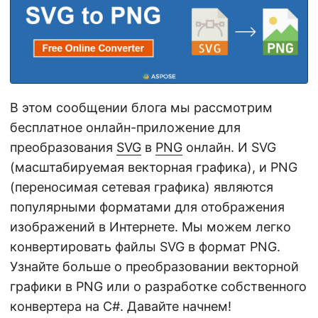
г
а
ц
и
ю
В этом сообщении блога мы рассмотрим
бесплатное онлайн-приложение для
преобразования
SVG
в
PNG
онлайн. И SVG
(масштабируемая векторная графика), и PNG
(переносимая сетевая графика) являются
популярными форматами для отображения
изображений в Интернете. Мы можем легко
конвертировать файлы SVG в формат PNG.
Узнайте больше о преобразовании векторной
графики в PNG или о разработке собственного
конвертера на C#. Давайте начнем!