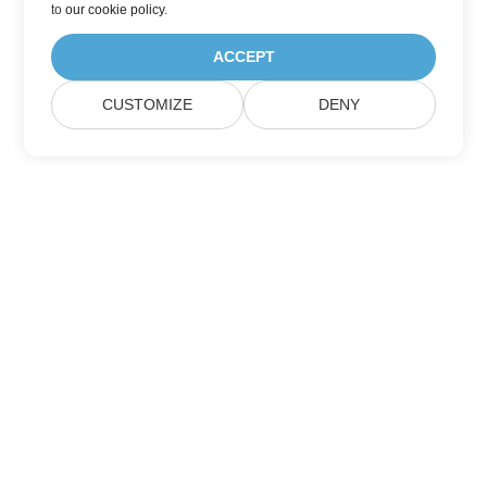
to
our cookie policy
.
ACCEPT
CUSTOMIZE
DENY
Подпишитесь на обновления продуктов
Aspose
Получайте ежемесячные информационные бюллетени &
предложения прямо на ваш почтовый ящик.
Отправить