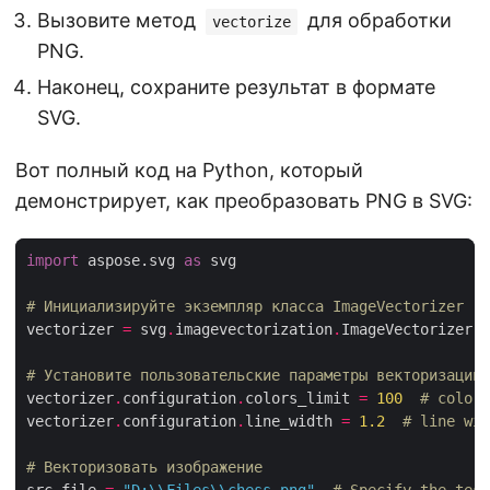
Вызовите метод
для обработки
vectorize
PNG.
Наконец, сохраните результат в формате
SVG.
Вот полный код на Python, который
демонстрирует, как преобразовать PNG в SVG:
import
 aspose.svg 
as
# Инициализируйте экземпляр класса ImageVectorizer
vectorizer 
=
 svg
.
imagevectorization
.
# Установите пользовательские параметры векторизации
vectorizer
.
configuration
.
colors_limit 
=
100
# color 
vectorizer
.
configuration
.
line_width 
=
1.2
# line wid
# Векторизовать изображение