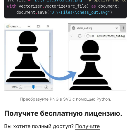
src_file 
=
"D:
\\
Files
\\
chess.png"
# Specify the test
with
 vectorizer
.
vectorize(src_file) 
as
    document
.
save(
"D:
\\
Files
\\
chess_out.svg"
Преобразуйте PNG в SVG с помощью Python.
Получите бесплатную лицензию.
Вы хотите полный доступ?
Получите