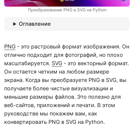
г
Преобразование PNG в SVG на Python
а
ц
Оглавление
и
ю
PNG
- это растровый формат изображения. Он
отлично подходит для фотографий, но плохо
масштабируется.
SVG
- это векторный формат.
Он остается четким на любом размере
экрана. Когда вы преобразуете PNG в SVG, вы
получаете более чистые визуализации и
меньшие размеры файлов. Это полезно для
веб-сайтов, приложений и печати. В этом
руководстве мы покажем вам, как
конвертировать PNG в SVG на Python.