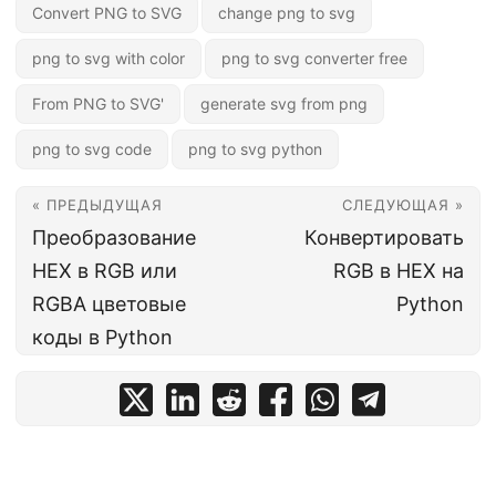
Convert PNG to SVG
change png to svg
png to svg with color
png to svg converter free
From PNG to SVG'
generate svg from png
png to svg code
png to svg python
« ПРЕДЫДУЩАЯ
СЛЕДУЮЩАЯ »
Преобразование
Конвертировать
HEX в RGB или
RGB в HEX на
RGBA цветовые
Python
коды в Python