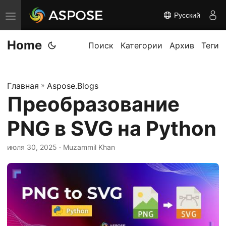
Русский
П
е
Home
р
Поиск
Категории
Архив
Теги
е
к
Главная
»
Aspose.Blogs
л
Преобразование
ю
ч
PNG в SVG на Python
и
т
июля 30, 2025
· Muzammil Khan
ь
н
а
в
и