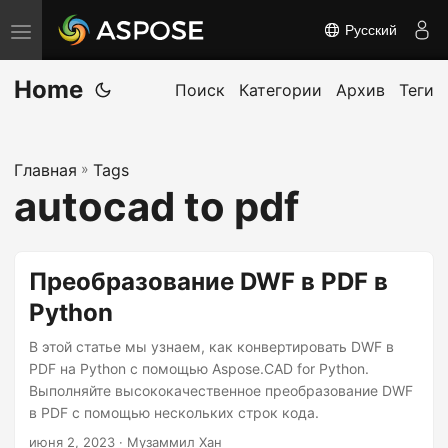
Русский
П
е
Home
р
Поиск
Категории
Архив
Теги
е
к
Главная
»
Tags
л
autocad to pdf
ю
ч
и
Преобразование DWF в PDF в
т
Python
ь
н
В этой статье мы узнаем, как конвертировать DWF в
а
PDF на Python с помощью Aspose.CAD for Python.
Выполняйте высококачественное преобразование DWF
в
в PDF с помощью нескольких строк кода.
и
июня 2, 2023
· Музаммил Хан