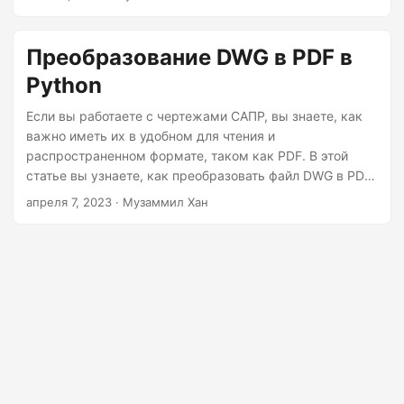
г
а
Преобразование DWG в PDF в
ц
и
Python
ю
Если вы работаете с чертежами САПР, вы знаете, как
важно иметь их в удобном для чтения и
распространенном формате, таком как PDF. В этой
статье вы узнаете, как преобразовать файл DWG в PDF
с помощью Python.
апреля 7, 2023
· Музаммил Хан