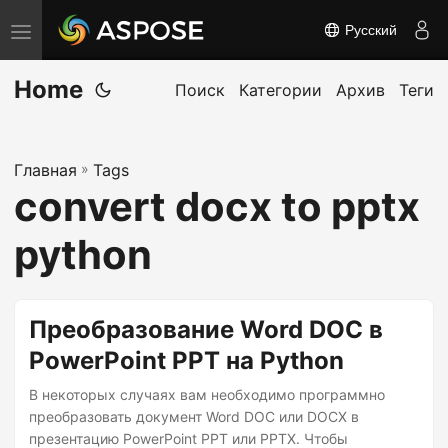
Русский
П
е
Home
р
Поиск
Категории
Архив
Теги
е
к
Главная
»
Tags
л
convert docx to pptx
ю
ч
python
и
т
ь
Преобразование Word DOC в
н
PowerPoint PPT на Python
а
В некоторых случаях вам необходимо программно
в
преобразовать документ Word DOC или DOCX в
и
презентацию PowerPoint PPT или PPTX. Чтобы