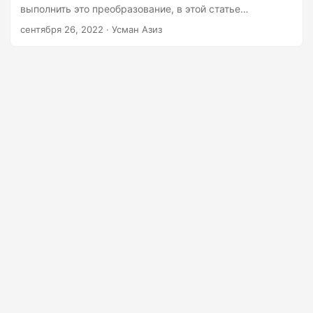
г
выполнить это преобразование, в этой статье
а
представлен лучший и самый простой способ
сентября 26, 2022
· Усман Азиз
преобразования Word DOC в PowerPoint PPT на Python.
ц
и
ю