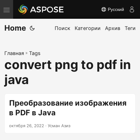
Русский
П
е
Home
р
Поиск
Категории
Архив
Теги
е
к
Главная
»
Tags
л
convert png to pdf in
ю
ч
java
и
т
ь
Преобразование изображения
н
в PDF в Java
а
в
октября 26, 2022
· Усман Азиз
и