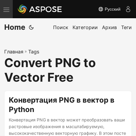
Русский
П
е
Home
р
Поиск
Категории
Архив
Теги
е
к
Главная
»
Tags
л
Convert PNG to
ю
ч
Vector Free
и
т
ь
Конвертация PNG в вектор в
н
Python
а
Конвертация PNG в вектор может преобразовать ваши
в
растровые изображения в масштабируемую,
и
высококачественную векторную графику. В этом посте