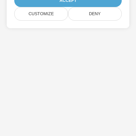
ACCEPT
CUSTOMIZE
DENY
Подписаться на обновления продуктов
Aspose
Получайте ежемесячные информационные бюллетени и
предложения прямо на ваш почтовый ящик.
Отправить