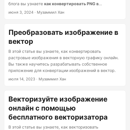
г
блога вы узнаете
как конвертировать PNG в
а
векторную графику в Python
.
июня 3, 2024
· Музаммил Хан
ц
и
Преобразовать изображение в
ю
вектор
В этой статье вы узнаете, как конвертировать
растровые изображения в векторную графику онлайн.
Вы также научитесь разрабатывать собственное
приложение для конвертации изображений в вектор.
июля 14, 2023
· Музаммил Хан
Векторизуйте изображение
онлайн с помощью
бесплатного векторизатора
В этой статье вы узнаете, как векторизовать