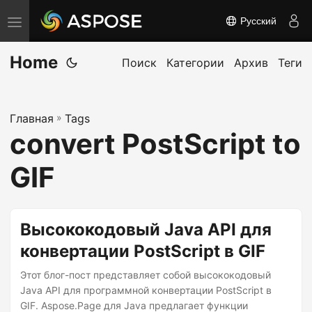
Русский
П
е
Home
р
Поиск
Категории
Архив
Теги
е
к
Главная
»
Tags
л
convert PostScript to
ю
ч
GIF
и
т
ь
Высококодовый Java API для
н
конвертации PostScript в GIF
а
Этот блог-пост представляет собой высококодовый
в
Java API для программной конвертации PostScript в
и
GIF. Aspose.Page для Java предлагает функции