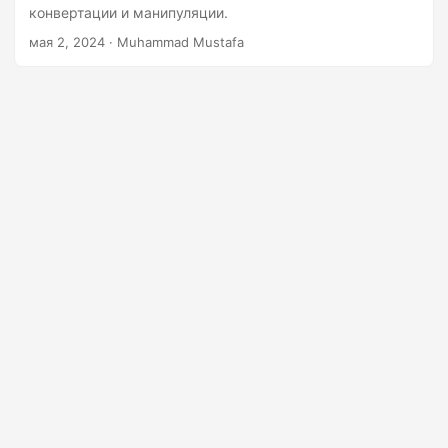
г
конвертации и манипуляции.
а
мая 2, 2024
· Muhammad Mustafa
ц
и
ю