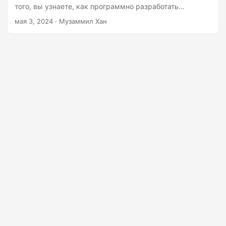
г
того, вы узнаете, как программно разработать
а
собственное приложение-конвертер PUB в Excel или
мая 3, 2024
· Музаммил Хан
PUB в XLSX.
ц
и
ю